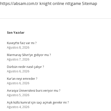
https://absam.com.tr
knight online
nttgame
Sitemap
Sidebar
Son Yazılar
Kuveyt’te faiz var mı ?
Ağustos 8, 2026
Marmaray Silivri’ye gidiyor mu ?
Ağustos 7, 2026
Dürbün nedir nasıl çalışır ?
Ağustos 6, 2026
Kur’an neyi emreder ?
Ağustos 6, 2026
Avrasya Üniversitesi burs veriyor mu ?
Ağustos 5, 2026
Açık küllü kumral için saçı açmak gerekir mi ?
Ağustos 4, 2026