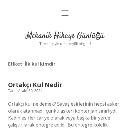
menüyü
Anasayfa
aç
Gizlilik Politikası
Mekanik Hikaye Günlüğü
Yasal Uyarı
Teknolojiyle dolu keyifli bilgiler!
Hakkımızda
Etiket:
İlk kul kimdir
Ortakçı Kul Nedir
Tarih: Aralık 30, 2024
Ortakçı kul ne demek? Savaş esirlerinin hepsi asker
olarak atanmadı, çünkü askeri kontenjan sınırlıydı.
Kadın esirler cariye olarak veya başka bir yerde
çalıştırılarak entegre edildi. Bu entegre kölelik