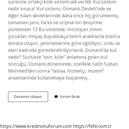
sürecine ortakçı köle sistemi adı verildi. Kul sistemi
nedir kısaca? Kul sistemi, Osmanlı Devleti’nde ve
diğer İslam devletlerinde daha önce hiç görülmemiş,
tamamen yeni, farklı ve orijinal bir devşirme
yöntemidir.13 Bu sistemde, Hıristiyan zimmi
çocukları ihtiyaç duyuldukça belirli aralıklarla İslam’a
döndürülüyor, yeteneklerine göre eğitiliyor, ordu ve
idari kadroda görevlendiriliyorlardı. Osmanlı’da kul
nedir? Sözlükte “esir, köle” anlamına gelen kul
sözcüğü, Osmanlı döneminde, özellikle Fatih Sultan
Mehmed’den sonra “tebaa, hizmetçi, mümin”
anlamlarında kullanılmaya başlanmış…
Ortakçı
Devamını okuyun
Yorum Bırak
Kul
Nedir
https://www.kredinotuforum.com
https://fefe.com.tr