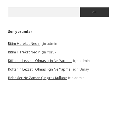
Arama
Son yorumlar
Ritim Hareket Nedir
için
admin
Ritim Hareket Nedir
için
Yörük
Köftenin Lezzetli Olması Için Ne Yapmalı
için
admin
Köftenin Lezzetli Olması Için Ne Yapmalı
için
Umay
Bebekler Ne Zaman Çıngırak Kullanır
için
admin
 giriş
vdcasino giriş
https://www.betexper.xyz/