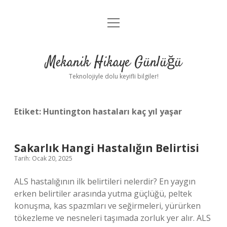
menüyü
Anasayfa
aç
Gizlilik Politikası
Mekanik Hikaye Günlüğü
Yasal Uyarı
Teknolojiyle dolu keyifli bilgiler!
Hakkımızda
Etiket:
Huntington hastaları kaç yıl yaşar
Sakarlık Hangi Hastalığın Belirtisi
Tarih: Ocak 20, 2025
ALS hastalığının ilk belirtileri nelerdir? En yaygın
erken belirtiler arasında yutma güçlüğü, peltek
konuşma, kas spazmları ve seğirmeleri, yürürken
tökezleme ve nesneleri taşımada zorluk yer alır. ALS