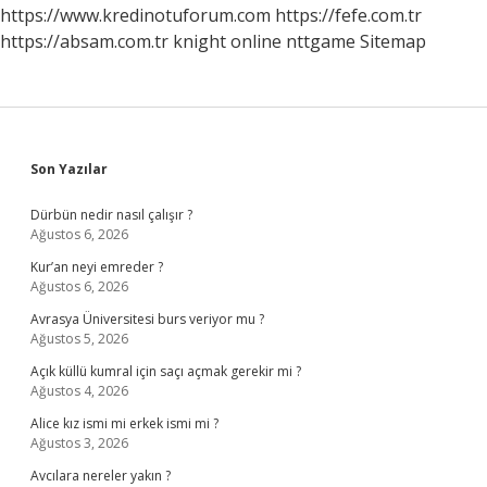
https://www.kredinotuforum.com
https://fefe.com.tr
https://absam.com.tr
knight online
nttgame
Sitemap
Sidebar
Son Yazılar
Dürbün nedir nasıl çalışır ?
Ağustos 6, 2026
Kur’an neyi emreder ?
Ağustos 6, 2026
Avrasya Üniversitesi burs veriyor mu ?
Ağustos 5, 2026
Açık küllü kumral için saçı açmak gerekir mi ?
Ağustos 4, 2026
Alice kız ismi mi erkek ismi mi ?
Ağustos 3, 2026
Avcılara nereler yakın ?