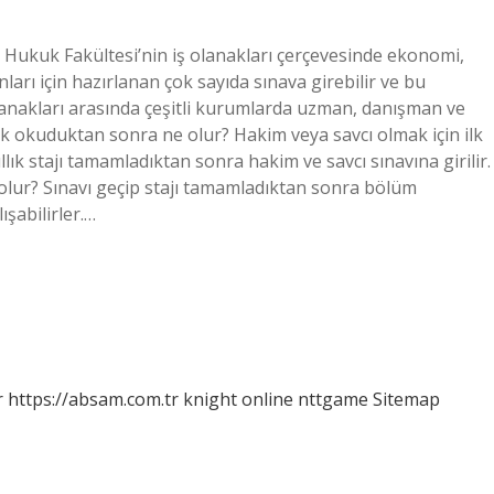
 Hukuk Fakültesi’nin iş olanakları çerçevesinde ekonomi,
nları için hazırlanan çok sayıda sınava girebilir ve bu
lanakları arasında çeşitli kurumlarda uzman, danışman ve
uk okuduktan sonra ne olur? Hakim veya savcı olmak için ilk
llık stajı tamamladıktan sonra hakim ve savcı sınavına girilir.
e olur? Sınavı geçip stajı tamamladıktan sonra bölüm
şabilirler.…
r
https://absam.com.tr
knight online
nttgame
Sitemap