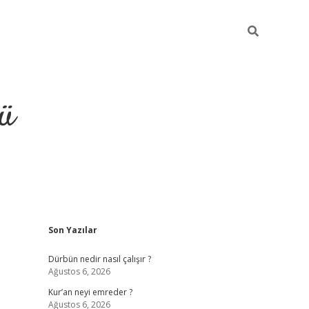
ü
Sidebar
Son Yazılar
ilbet
vdcasino yeni giriş
vdc
Dürbün nedir nasıl çalışır ?
Ağustos 6, 2026
Kur’an neyi emreder ?
Ağustos 6, 2026