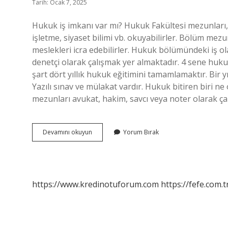
Tarih: Ocak 7, 2025
Hukuk iş imkanı var mı? Hukuk Fakültesi mezunları,
işletme, siyaset bilimi vb. okuyabilirler. Bölüm mezu
meslekleri icra edebilirler. Hukuk bölümündeki iş o
denetçi olarak çalışmak yer almaktadır. 4 sene huk
şart dört yıllık hukuk eğitimini tamamlamaktır. Bir yı
Yazılı sınav ve mülakat vardır. Hukuk bitiren biri n
mezunları avukat, hakim, savcı veya noter olarak çalı
Hukuk
Devamını okuyun
Yorum Bırak
Okuyan
Iş
Bulabilir
Mi
https://www.kredinotuforum.com
https://fefe.com.t