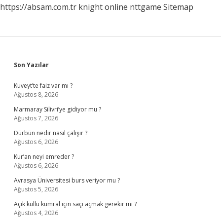
https://absam.com.tr
knight online
nttgame
Sitemap
Sidebar
Son Yazılar
Kuveyt’te faiz var mı ?
Ağustos 8, 2026
Marmaray Silivri’ye gidiyor mu ?
Ağustos 7, 2026
Dürbün nedir nasıl çalışır ?
Ağustos 6, 2026
Kur’an neyi emreder ?
Ağustos 6, 2026
Avrasya Üniversitesi burs veriyor mu ?
Ağustos 5, 2026
Açık küllü kumral için saçı açmak gerekir mi ?
Ağustos 4, 2026