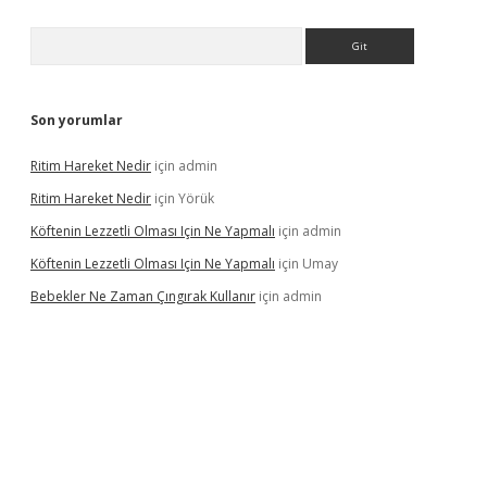
Arama
Son yorumlar
Ritim Hareket Nedir
için
admin
Ritim Hareket Nedir
için
Yörük
Köftenin Lezzetli Olması Için Ne Yapmalı
için
admin
Köftenin Lezzetli Olması Için Ne Yapmalı
için
Umay
Bebekler Ne Zaman Çıngırak Kullanır
için
admin
 giriş
vdcasino giriş
https://www.betexper.xyz/