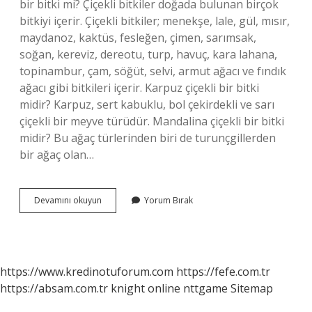
bir bitki mi? Çiçekli bitkiler doğada bulunan birçok
bitkiyi içerir. Çiçekli bitkiler; menekşe, lale, gül, mısır,
maydanoz, kaktüs, fesleğen, çimen, sarımsak,
soğan, kereviz, dereotu, turp, havuç, kara lahana,
topinambur, çam, söğüt, selvi, armut ağacı ve fındık
ağacı gibi bitkileri içerir. Karpuz çiçekli bir bitki
midir? Karpuz, sert kabuklu, bol çekirdekli ve sarı
çiçekli bir meyve türüdür. Mandalina çiçekli bir bitki
midir? Bu ağaç türlerinden biri de turunçgillerden
bir ağaç olan…
Kavun
Devamını okuyun
Yorum Bırak
Çiçekli
Bir
Bitki
Mi
https://www.kredinotuforum.com
https://fefe.com.tr
https://absam.com.tr
knight online
nttgame
Sitemap