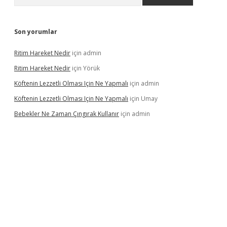
Son yorumlar
Ritim Hareket Nedir
için
admin
Ritim Hareket Nedir
için
Yörük
Köftenin Lezzetli Olması Için Ne Yapmalı
için
admin
Köftenin Lezzetli Olması Için Ne Yapmalı
için
Umay
Bebekler Ne Zaman Çıngırak Kullanır
için
admin
no yeni giriş
vdcasino giriş
https://www.betexper.xyz/