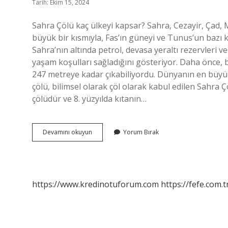
Tarih: Ekim 15, 2024
Sahra Çölü kaç ülkeyi kapsar? Sahra, Cezayir, Çad, M
büyük bir kısmıyla, Fas’ın güneyi ve Tunus’un bazı k
Sahra’nın altında petrol, devasa yeraltı rezervleri v
yaşam koşulları sağladığını gösteriyor. Daha önce, 
247 metreye kadar çıkabiliyordu. Dünyanın en büy
çölü, bilimsel olarak çöl olarak kabul edilen Sahra
çölüdür ve 8. yüzyılda kıtanın…
Sahra
Devamını okuyun
Yorum Bırak
Çölü
Türkiyenin
Kaç
Katı
https://www.kredinotuforum.com
https://fefe.com.t