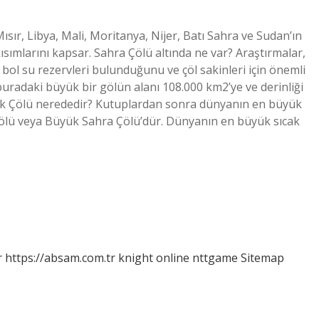
ısır, Libya, Mali, Moritanya, Nijer, Batı Sahra ve Sudan’ın
ısımlarını kapsar. Sahra Çölü altında ne var? Araştırmalar,
e bol su rezervleri bulunduğunu ve çöl sakinleri için önemli
buradaki büyük bir gölün alanı 108.000 km2’ye ve derinliği
ük Çölü nerededir? Kutuplardan sonra dünyanın en büyük
 Çölü veya Büyük Sahra Çölü’dür. Dünyanın en büyük sıcak
r
https://absam.com.tr
knight online
nttgame
Sitemap