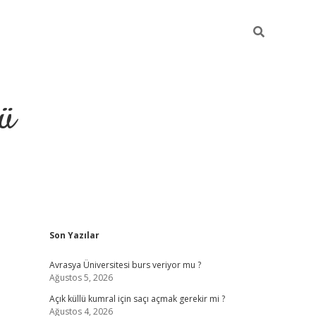
ü
Sidebar
Son Yazılar
ilbet
vdcasino yeni giriş
vdc
Avrasya Üniversitesi burs veriyor mu ?
Ağustos 5, 2026
Açık küllü kumral için saçı açmak gerekir mi ?
Ağustos 4, 2026