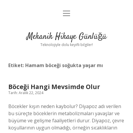
menüyü
Anasayfa
aç
Gizlilik Politikası
Mekanik Hikaye Günlüğü
Yasal Uyarı
Teknolojiyle dolu keyifli bilgiler!
Hakkımızda
Etiket:
Hamam böceği soğukta yaşar mı
Böceği Hangi Mevsimde Olur
Tarih: Aralık 22, 2024
Böcekler kışın neden kaybolur? Diyapoz adı verilen
bu süreçte böceklerin metabolizmaları yavaşlar ve
büyüme ve gelişme faaliyetleri durur. Diyapoz, çevre
koşullarının uygun olmadığı, örneğin sıcaklıkların