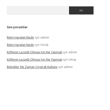
Arama
Son yorumlar
Ritim Hareket Nedir
için
admin
Ritim Hareket Nedir
için
Yörük
Köftenin Lezzetli Olması Için Ne Yapmalı
için
admin
Köftenin Lezzetli Olması Için Ne Yapmalı
için
Umay
Bebekler Ne Zaman Çıngırak Kullanır
için
admin
i giriş
vdcasino giriş
https://www.betexper.xyz/