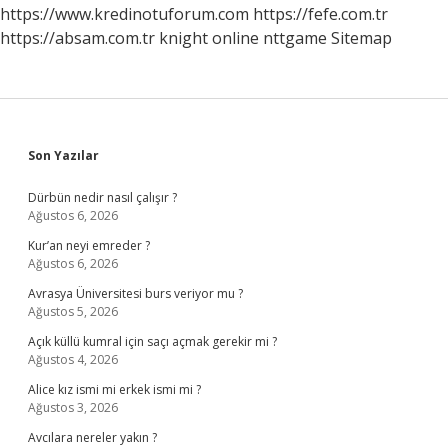
Nedir
https://www.kredinotuforum.com
https://fefe.com.tr
https://absam.com.tr
knight online
nttgame
Sitemap
Sidebar
Son Yazılar
Dürbün nedir nasıl çalışır ?
Ağustos 6, 2026
Kur’an neyi emreder ?
Ağustos 6, 2026
Avrasya Üniversitesi burs veriyor mu ?
Ağustos 5, 2026
Açık küllü kumral için saçı açmak gerekir mi ?
Ağustos 4, 2026
Alice kız ismi mi erkek ismi mi ?
Ağustos 3, 2026
Avcılara nereler yakın ?