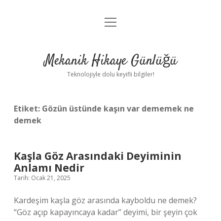
menüyü
Anasayfa
aç
Gizlilik Politikası
Mekanik Hikaye Günlüğü
Yasal Uyarı
Teknolojiyle dolu keyifli bilgiler!
Hakkımızda
Etiket:
Gözün üstünde kaşın var dememek ne
demek
Kaşla Göz Arasındaki Deyiminin
Anlamı Nedir
Tarih: Ocak 21, 2025
Kardeşim kaşla göz arasında kayboldu ne demek?
“Göz açıp kapayıncaya kadar” deyimi, bir şeyin çok