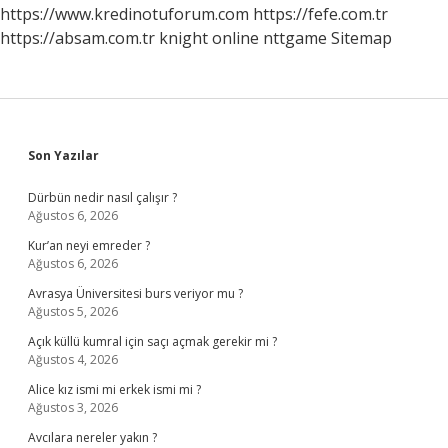
https://www.kredinotuforum.com
https://fefe.com.tr
https://absam.com.tr
knight online
nttgame
Sitemap
Sidebar
Son Yazılar
Dürbün nedir nasıl çalışır ?
Ağustos 6, 2026
Kur’an neyi emreder ?
Ağustos 6, 2026
Avrasya Üniversitesi burs veriyor mu ?
Ağustos 5, 2026
Açık küllü kumral için saçı açmak gerekir mi ?
Ağustos 4, 2026
Alice kız ismi mi erkek ismi mi ?
Ağustos 3, 2026
Avcılara nereler yakın ?