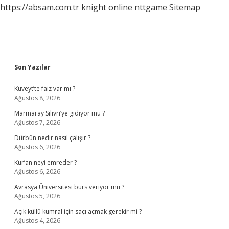
https://absam.com.tr
knight online
nttgame
Sitemap
Sidebar
Son Yazılar
Kuveyt’te faiz var mı ?
Ağustos 8, 2026
Marmaray Silivri’ye gidiyor mu ?
Ağustos 7, 2026
Dürbün nedir nasıl çalışır ?
Ağustos 6, 2026
Kur’an neyi emreder ?
Ağustos 6, 2026
Avrasya Üniversitesi burs veriyor mu ?
Ağustos 5, 2026
Açık küllü kumral için saçı açmak gerekir mi ?
Ağustos 4, 2026