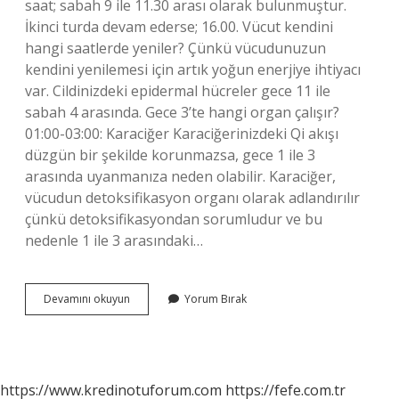
saat; sabah 9 ile 11.30 arası olarak bulunmuştur.
İkinci turda devam ederse; 16.00. Vücut kendini
hangi saatlerde yeniler? Çünkü vücudunuzun
kendini yenilemesi için artık yoğun enerjiye ihtiyacı
var. Cildinizdeki epidermal hücreler gece 11 ile
sabah 4 arasında. Gece 3’te hangi organ çalışır?
01:00-03:00: Karaciğer Karaciğerinizdeki Qi akışı
düzgün bir şekilde korunmazsa, gece 1 ile 3
arasında uyanmanıza neden olabilir. Karaciğer,
vücudun detoksifikasyon organı olarak adlandırılır
çünkü detoksifikasyondan sorumludur ve bu
nedenle 1 ile 3 arasındaki…
Vücut
Devamını okuyun
Yorum Bırak
Hangi
Saatlerde
Gelişir
https://www.kredinotuforum.com
https://fefe.com.tr