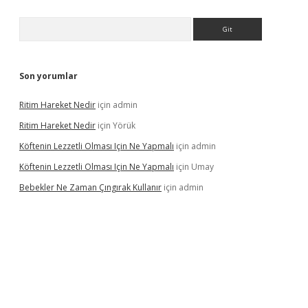
Arama
Son yorumlar
Ritim Hareket Nedir
için
admin
Ritim Hareket Nedir
için
Yörük
Köftenin Lezzetli Olması Için Ne Yapmalı
için
admin
Köftenin Lezzetli Olması Için Ne Yapmalı
için
Umay
Bebekler Ne Zaman Çıngırak Kullanır
için
admin
 giriş
vdcasino giriş
https://www.betexper.xyz/