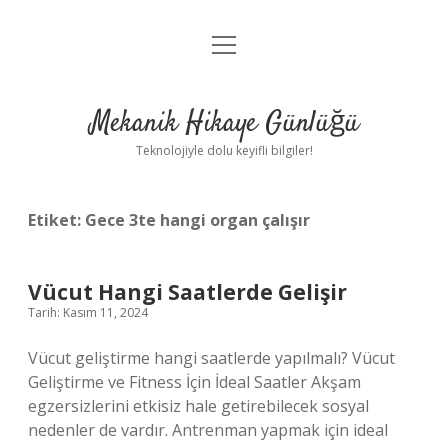
menüyü
Anasayfa
aç
Gizlilik Politikası
Mekanik Hikaye Günlüğü
Yasal Uyarı
Teknolojiyle dolu keyifli bilgiler!
Hakkımızda
Etiket:
Gece 3te hangi organ çalışır
Vücut Hangi Saatlerde Gelişir
Tarih: Kasım 11, 2024
Vücut geliştirme hangi saatlerde yapılmalı? Vücut
Geliştirme ve Fitness İçin İdeal Saatler Akşam
egzersizlerini etkisiz hale getirebilecek sosyal
nedenler de vardır. Antrenman yapmak için ideal