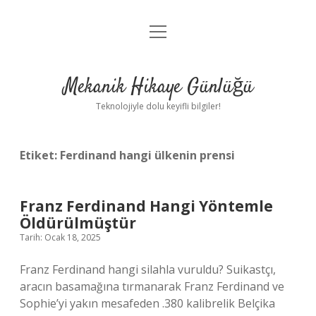
menüyü
Anasayfa
aç
Gizlilik Politikası
Mekanik Hikaye Günlüğü
Yasal Uyarı
Teknolojiyle dolu keyifli bilgiler!
Hakkımızda
Etiket:
Ferdinand hangi ülkenin prensi
Franz Ferdinand Hangi Yöntemle
Öldürülmüştür
Tarih: Ocak 18, 2025
Franz Ferdinand hangi silahla vuruldu? Suikastçı,
aracın basamağına tırmanarak Franz Ferdinand ve
Sophie’yi yakın mesafeden .380 kalibrelik Belçika