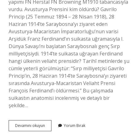
yapımı FN Herstal FN Browning M1910 tabancasıyla
vurdu. Avusturya Prensini kim öldürdü? Gavrilo
Princip (25 Temmuz 1894 – 28 Nisan 1918), 28
Haziran 1914’te Saraybosna’yı ziyaret eden
Avusturya-Macaristan İmparatorluğu’nun varisi
Arşidük Franz Ferdinand’ın suikasta uğramasıyla I.
Dünya Savaşı’nı başlatan Saraybosnalı genç Sırp
milliyetçisiydi. 1914’te suikasta uğrayan Ferdinand
hangi ülkenin veliaht prensidir? Tarihî metinlerde şu
cümle yeterli görülmüştür: “Sırp milliyetçisi Gavrilo
Princip’in, 28 Haziran 1914’te Saraybosna’yı ziyareti
sırasında Avusturya-Macaristan Veliaht Prensi
François Ferdinand’ı öldürmesi.” Bu çalışmada
suikastın anatomisi incelenmiş ve detaylı bir
şekilde…
Franz
Devamını okuyun
Yorum Bırak
Ferdinand
Hangi