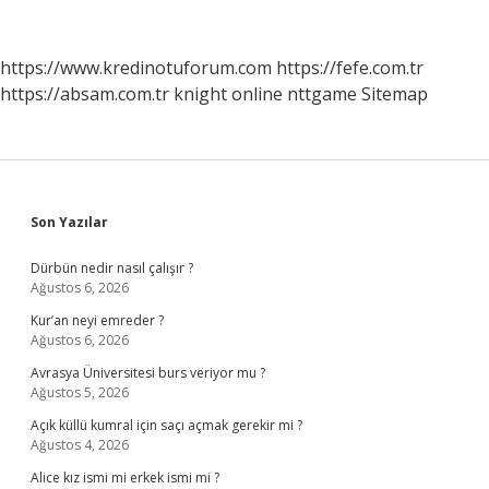
Yöntemle
Öldürülmüştür
https://www.kredinotuforum.com
https://fefe.com.tr
https://absam.com.tr
knight online
nttgame
Sitemap
Sidebar
Son Yazılar
Dürbün nedir nasıl çalışır ?
Ağustos 6, 2026
Kur’an neyi emreder ?
Ağustos 6, 2026
Avrasya Üniversitesi burs veriyor mu ?
Ağustos 5, 2026
Açık küllü kumral için saçı açmak gerekir mi ?
Ağustos 4, 2026
Alice kız ismi mi erkek ismi mi ?