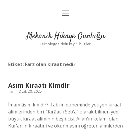
menüyü
Anasayfa
aç
Gizlilik Politikası
Mekanik Hikaye Günlüğü
Yasal Uyarı
Teknolojiyle dolu keyifli bilgiler!
Hakkımızda
Etiket:
Farz olan kıraat nedir
Asım Kıraatı Kimdir
Tarih: Ocak 20, 2025
İmam âsım kimdir? Tabi’in döneminde yetişen kıraat
alimlerinden biri. “Kırâat-ı Seb’a” olarak bilinen yedi
büyük kıraat aliminin beşincisi. Allah’ın kelamı olan
Kur’an’ın kıraatini ve okunmasını öğreten alimlerden