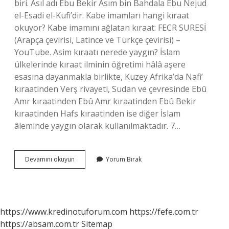
biri. Asıl adı Ebu Bekir Asım bin Bahdala Ebu Nejud
el-Esadi el-Kufi’dir. Kabe imamları hangi kıraat
okuyor? Kabe imamını ağlatan kıraat: FECR SURESİ
(Arapça çevirisi, Latince ve Türkçe çevirisi) –
YouTube. Asim kıraatı nerede yaygın? İslam
ülkelerinde kıraat ilminin öğretimi hâlâ aşere
esasına dayanmakla birlikte, Kuzey Afrika’da Nafi’
kıraatinden Verş rivayeti, Sudan ve çevresinde Ebû
Amr kıraatinden Ebû Amr kıraatinden Ebû Bekir
kıraatinden Hafs kıraatinden ise diğer İslam
âleminde yaygın olarak kullanılmaktadır. 7…
Asım
Devamını okuyun
Yorum Bırak
Kıraatı
Kimdir
https://www.kredinotuforum.com
https://fefe.com.tr
https://absam.com.tr
Sitemap