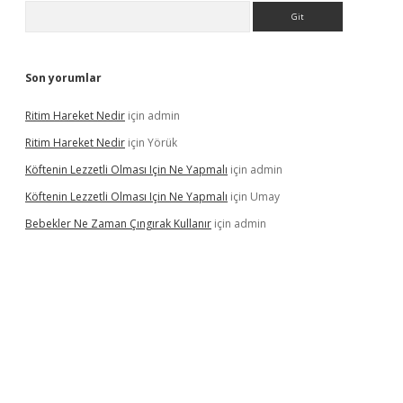
Arama
Son yorumlar
Ritim Hareket Nedir
için
admin
Ritim Hareket Nedir
için
Yörük
Köftenin Lezzetli Olması Için Ne Yapmalı
için
admin
Köftenin Lezzetli Olması Için Ne Yapmalı
için
Umay
Bebekler Ne Zaman Çıngırak Kullanır
için
admin
 giriş
vdcasino giriş
https://www.betexper.xyz/