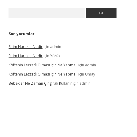
Arama
Son yorumlar
Ritim Hareket Nedir
için
admin
Ritim Hareket Nedir
için
Yörük
Köftenin Lezzetli Olması Için Ne Yapmalı
için
admin
Köftenin Lezzetli Olması Için Ne Yapmalı
için
Umay
Bebekler Ne Zaman Çıngırak Kullanır
için
admin
 giriş
vdcasino giriş
https://www.betexper.xyz/