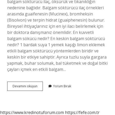
balgam söktürücü ilaç, öksürük ve tıkanıklığın
nedenine bağlıdır. Balgam söktürücü ilaç örnekleri
arasında guaifenesin (Mucinex), bromheksin
(Bisolvon) ve terpin hidrat (guaiphenesin) bulunur.
Bireysel ihtiyaçlarınız için en iyi ilacı belirlemek için
bir doktora danışmanız önemlidir. En kuvvetli
balgam sökücü nedir? En keskin balgam söktürücü
nedir? 1 bardak suya 1 yemek kaşığı limon eklemek
etkili balgam söktürücü yöntemlerden biridir ve
keskin bir etkiye sahiptir. Ayrıca tuzlu suyla gargara
yapmak, buhar solumak, bal tüketmek ve doğal bitki
çayları içmek en etkili balgam…
Balgam
Devamını okuyun
Yorum Bırak
Söktürücü
Ilaç
Reçetesiz
Alınır
Mı
https://www.kredinotuforum.com
https://fefe.com.tr