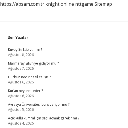
https://absam.com.tr
knight online
nttgame
Sitemap
Sidebar
Son Yazılar
Kuveyt’te faiz var mı ?
Ağustos 8, 2026
Marmaray Silivri’ye gidiyor mu ?
Ağustos 7, 2026
Dürbün nedir nasıl çalışır ?
Ağustos 6, 2026
Kur’an neyi emreder ?
Ağustos 6, 2026
Avrasya Üniversitesi burs veriyor mu ?
Ağustos 5, 2026
Açık küllü kumral için saçı açmak gerekir mi ?
Ağustos 4, 2026