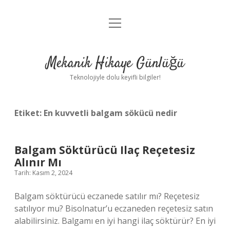
menüyü
Anasayfa
aç
Gizlilik Politikası
Mekanik Hikaye Günlüğü
Yasal Uyarı
Teknolojiyle dolu keyifli bilgiler!
Hakkımızda
Etiket:
En kuvvetli balgam sökücü nedir
Balgam Söktürücü Ilaç Reçetesiz
Alınır Mı
Tarih: Kasım 2, 2024
Balgam söktürücü eczanede satılır mı? Reçetesiz
satılıyor mu? Bisolnatur’u eczaneden reçetesiz satın
alabilirsiniz. Balgamı en iyi hangi ilaç söktürür? En iyi