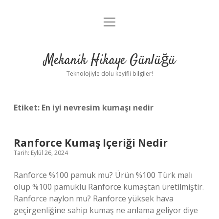
menüyü
Anasayfa
aç
Gizlilik Politikası
Mekanik Hikaye Günlüğü
Yasal Uyarı
Teknolojiyle dolu keyifli bilgiler!
Hakkımızda
Etiket:
En iyi nevresim kumaşı nedir
Ranforce Kumaş Içeriği Nedir
Tarih: Eylül 26, 2024
Ranforce %100 pamuk mu? Ürün %100 Türk malı
olup %100 pamuklu Ranforce kumaştan üretilmiştir.
Ranforce naylon mu? Ranforce yüksek hava
geçirgenliğine sahip kumaş ne anlama geliyor diye