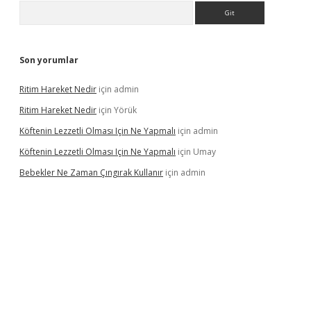
Arama
Son yorumlar
Ritim Hareket Nedir
için
admin
Ritim Hareket Nedir
için
Yörük
Köftenin Lezzetli Olması Için Ne Yapmalı
için
admin
Köftenin Lezzetli Olması Için Ne Yapmalı
için
Umay
Bebekler Ne Zaman Çıngırak Kullanır
için
admin
i giriş
vdcasino giriş
https://www.betexper.xyz/