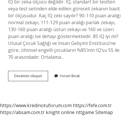
IQ bir zeka ölçüsü değildir. IQ, standart bir testten
veya test setinden elde edilen göreceli zekanın basit
bir ölçüsüdür. Kaç IQ zeki sayılır? 90-110 puan aralığı
normal zekayı, 111-129 puan aralığı parlak zekayı,
130-160 puan aralığı üstün zekayı ve 160 ve üzeri
puan aralığı ise dehayı göstermektedir. 85 IQ iyi mi?
Ulusal Çocuk Sağlığı ve İnsan Gelişimi Enstitüsü’ne
göre, zihinsel engelli çocukların %85’inin IQ’su 55 ile
70 arasındadır. Ortalama…
Zeka
Devamını okuyun
Yorum Bırak
Ve
Iq
Aynı
Şey
Mi
https://www.kredinotuforum.com
https://fefe.com.tr
https://absam.com.tr
knight online
nttgame
Sitemap