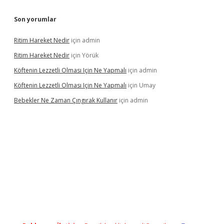
Son yorumlar
Ritim Hareket Nedir
için
admin
Ritim Hareket Nedir
için
Yörük
Köftenin Lezzetli Olması Için Ne Yapmalı
için
admin
Köftenin Lezzetli Olması Için Ne Yapmalı
için
Umay
Bebekler Ne Zaman Çıngırak Kullanır
için
admin
i giriş
vdcasino giriş
https://www.betexper.xyz/