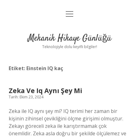
menüyü
Anasayfa
aç
Gizlilik Politikası
Mekanik Hikaye Günlüğü
Yasal Uyarı
Teknolojiyle dolu keyifli bilgiler!
Hakkımızda
Etiket:
Einstein IQ kaç
Zeka Ve Iq Aynı Şey Mi
Tarih: Ekim 23, 2024
Zeka ile IQ aynı şey mi? IQ terimi her zaman bir
kişinin zihinsel çevikliğini ölçme girişimi olmuştur.
Zekayı göreceli zeka ile karıştırmamak çok
önemlidir. Zeka asla doğru bir şekilde ölçülemez ve