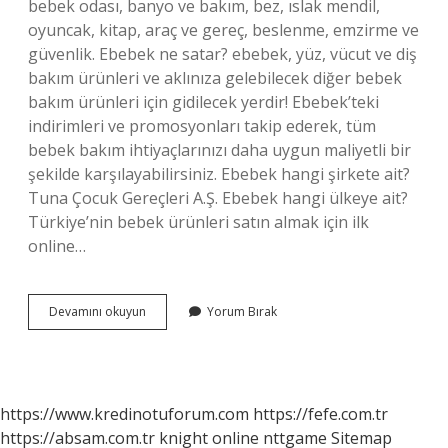
bebek odası, banyo ve bakım, bez, ıslak mendil,
oyuncak, kitap, araç ve gereç, beslenme, emzirme ve
güvenlik. Ebebek ne satar? ebebek, yüz, vücut ve diş
bakım ürünleri ve aklınıza gelebilecek diğer bebek
bakım ürünleri için gidilecek yerdir! Ebebek’teki
indirimleri ve promosyonları takip ederek, tüm
bebek bakım ihtiyaçlarınızı daha uygun maliyetli bir
şekilde karşılayabilirsiniz. Ebebek hangi şirkete ait?
Tuna Çocuk Gereçleri A.Ş. Ebebek hangi ülkeye ait?
Türkiye’nin bebek ürünleri satın almak için ilk
online…
E
Devamını okuyun
Yorum Bırak
Bebek
Hangi
Markaları
Satıyor
https://www.kredinotuforum.com
https://fefe.com.tr
https://absam.com.tr
knight online
nttgame
Sitemap