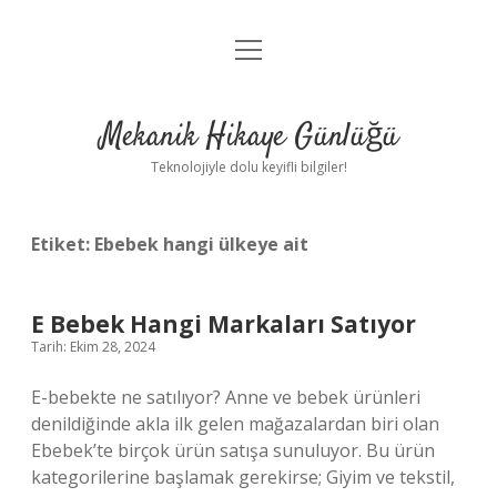
menüyü
Anasayfa
aç
Gizlilik Politikası
Mekanik Hikaye Günlüğü
Yasal Uyarı
Teknolojiyle dolu keyifli bilgiler!
Hakkımızda
Etiket:
Ebebek hangi ülkeye ait
E Bebek Hangi Markaları Satıyor
Tarih: Ekim 28, 2024
E-bebekte ne satılıyor? Anne ve bebek ürünleri
denildiğinde akla ilk gelen mağazalardan biri olan
Ebebek’te birçok ürün satışa sunuluyor. Bu ürün
kategorilerine başlamak gerekirse; Giyim ve tekstil,