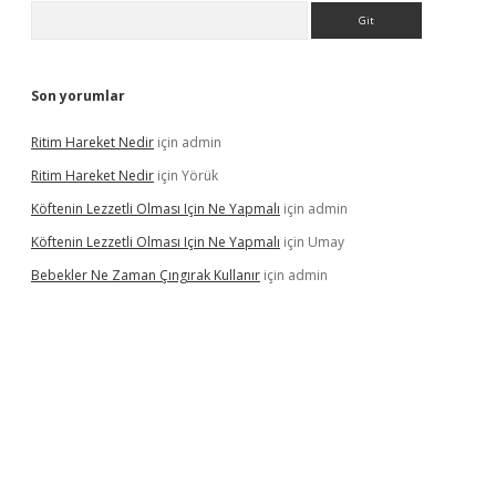
Arama
Son yorumlar
Ritim Hareket Nedir
için
admin
Ritim Hareket Nedir
için
Yörük
Köftenin Lezzetli Olması Için Ne Yapmalı
için
admin
Köftenin Lezzetli Olması Için Ne Yapmalı
için
Umay
Bebekler Ne Zaman Çıngırak Kullanır
için
admin
i giriş
vdcasino giriş
https://www.betexper.xyz/