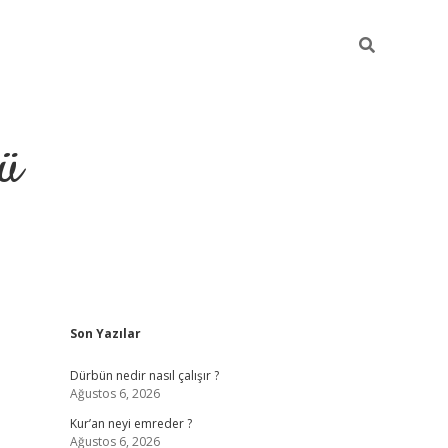
ü
Sidebar
Son Yazılar
ilbet
vdcasino yeni giriş
vdc
Dürbün nedir nasıl çalışır ?
Ağustos 6, 2026
Kur’an neyi emreder ?
Ağustos 6, 2026