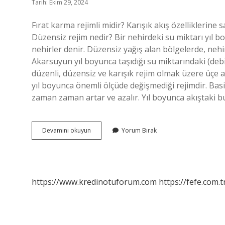
Tarih: Ekim 29, 2024
Fırat karma rejimli midir? Karışık akış özelliklerine sa
Düzensiz rejim nedir? Bir nehirdeki su miktarı yıl 
nehirler denir. Düzensiz yağış alan bölgelerde, nehi
Akarsuyun yıl boyunca taşıdığı su miktarındaki (debi
düzenli, düzensiz ve karışık rejim olmak üzere üçe ay
yıl boyunca önemli ölçüde değişmediği rejimdir. Basi
zaman zaman artar ve azalır. Yıl boyunca akıştaki 
Karma
Devamını okuyun
Yorum Bırak
Rejim
Ne
Demek
https://www.kredinotuforum.com
https://fefe.com.t