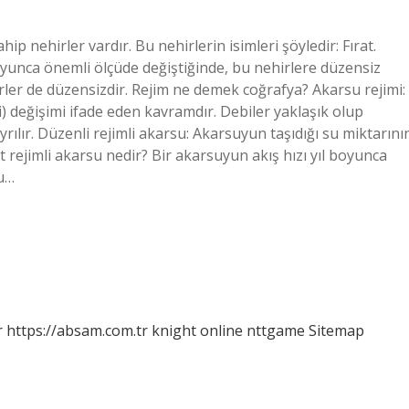
hip nehirler vardır. Bu nehirlerin isimleri şöyledir: Fırat.
boyunca önemli ölçüde değiştiğinde, bu nehirlere düzensiz
rler de düzensizdir. Rejim ne demek coğrafya? Akarsu rejimi:
) değişimi ifade eden kavramdır. Debiler yaklaşık olup
rılır. Düzenli rejimli akarsu: Akarsuyun taşıdığı su miktarını
t rejimli akarsu nedir? Bir akarsuyun akış hızı yıl boyunca
bu…
r
https://absam.com.tr
knight online
nttgame
Sitemap