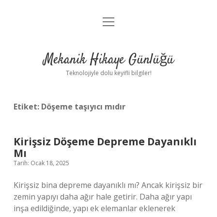
menüyü
Anasayfa
aç
Gizlilik Politikası
Mekanik Hikaye Günlüğü
Yasal Uyarı
Teknolojiyle dolu keyifli bilgiler!
Hakkımızda
Etiket:
Döşeme taşıyıcı mıdır
Kirişsiz Döşeme Depreme Dayanıklı
Mı
Tarih: Ocak 18, 2025
Kirişsiz bina depreme dayanıklı mı? Ancak kirişsiz bir
zemin yapıyı daha ağır hale getirir. Daha ağır yapı
inşa edildiğinde, yapı ek elemanlar eklenerek