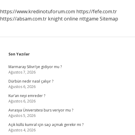
Mı
https://www.kredinotuforum.com
https://fefe.com.tr
https://absam.com.tr
knight online
nttgame
Sitemap
Sidebar
Son Yazılar
Marmaray Silivri’ye gidiyor mu ?
Ağustos 7, 2026
Dürbün nedir nasıl çalışır ?
Ağustos 6, 2026
Kur’an neyi emreder ?
Ağustos 6, 2026
Avrasya Üniversitesi burs veriyor mu ?
Ağustos 5, 2026
Açık küllü kumral için saçı açmak gerekir mi ?
Ağustos 4, 2026