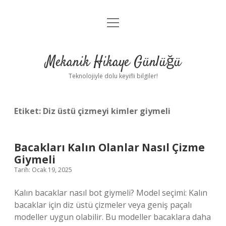
menüyü
Anasayfa
aç
Gizlilik Politikası
Mekanik Hikaye Günlüğü
Yasal Uyarı
Teknolojiyle dolu keyifli bilgiler!
Hakkımızda
Etiket:
Diz üstü çizmeyi kimler giymeli
Bacakları Kalın Olanlar Nasıl Çizme
Giymeli
Tarih: Ocak 19, 2025
Kalın bacaklar nasıl bot giymeli? Model seçimi: Kalın
bacaklar için diz üstü çizmeler veya geniş paçalı
modeller uygun olabilir. Bu modeller bacaklara daha