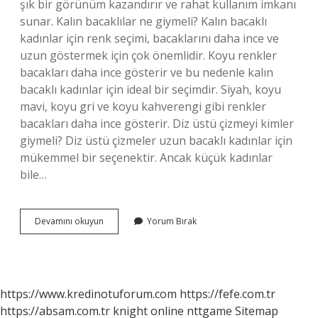
şık bir görünüm kazandırır ve rahat kullanım imkanı
sunar. Kalın bacaklılar ne giymeli? Kalın bacaklı
kadınlar için renk seçimi, bacaklarını daha ince ve
uzun göstermek için çok önemlidir. Koyu renkler
bacakları daha ince gösterir ve bu nedenle kalın
bacaklı kadınlar için ideal bir seçimdir. Siyah, koyu
mavi, koyu gri ve koyu kahverengi gibi renkler
bacakları daha ince gösterir. Diz üstü çizmeyi kimler
giymeli? Diz üstü çizmeler uzun bacaklı kadınlar için
mükemmel bir seçenektir. Ancak küçük kadınlar
bile…
Bacakları
Devamını okuyun
Yorum Bırak
Kalın
Olanlar
Nasıl
Çizme
Giymeli
https://www.kredinotuforum.com
https://fefe.com.tr
https://absam.com.tr
knight online
nttgame
Sitemap