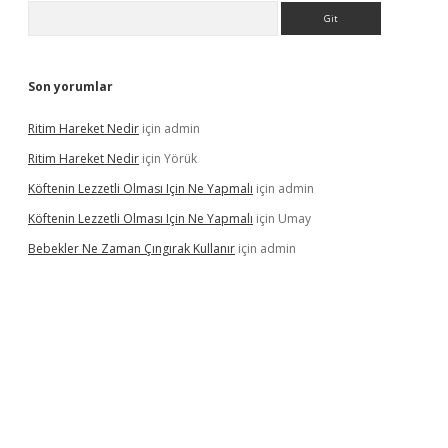
Arama
Son yorumlar
Ritim Hareket Nedir
için
admin
Ritim Hareket Nedir
için
Yörük
Köftenin Lezzetli Olması Için Ne Yapmalı
için
admin
Köftenin Lezzetli Olması Için Ne Yapmalı
için
Umay
Bebekler Ne Zaman Çıngırak Kullanır
için
admin
ni giriş
vdcasino giriş
https://www.betexper.xyz/