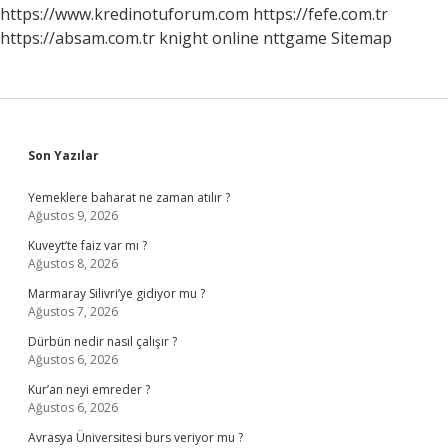
https://www.kredinotuforum.com
https://fefe.com.tr
https://absam.com.tr
knight online
nttgame
Sitemap
Sidebar
Son Yazılar
Yemeklere baharat ne zaman atılır ?
Ağustos 9, 2026
Kuveyt’te faiz var mı ?
Ağustos 8, 2026
Marmaray Silivri’ye gidiyor mu ?
Ağustos 7, 2026
Dürbün nedir nasıl çalışır ?
Ağustos 6, 2026
Kur’an neyi emreder ?
Ağustos 6, 2026
Avrasya Üniversitesi burs veriyor mu ?