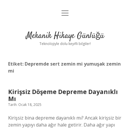
menüyü
Anasayfa
aç
Gizlilik Politikası
Mekanik Hikaye Günlüğü
Yasal Uyarı
Teknolojiyle dolu keyifli bilgiler!
Hakkımızda
Etiket:
Depremde sert zemin mi yumuşak zemin
mi
Kirişsiz Döşeme Depreme Dayanıklı
Mı
Tarih: Ocak 18, 2025
Kirişsiz bina depreme dayanıklı mı? Ancak kirişsiz bir
zemin yapıyı daha ağır hale getirir. Daha ağır yapı