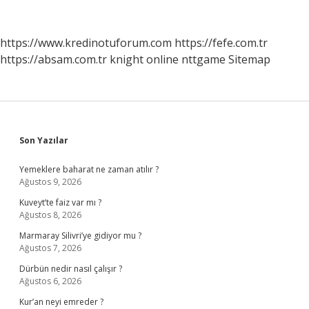
Dayanıklı
Mı
https://www.kredinotuforum.com
https://fefe.com.tr
https://absam.com.tr
knight online
nttgame
Sitemap
Sidebar
Son Yazılar
Yemeklere baharat ne zaman atılır ?
Ağustos 9, 2026
Kuveyt’te faiz var mı ?
Ağustos 8, 2026
Marmaray Silivri’ye gidiyor mu ?
Ağustos 7, 2026
Dürbün nedir nasıl çalışır ?
Ağustos 6, 2026
Kur’an neyi emreder ?