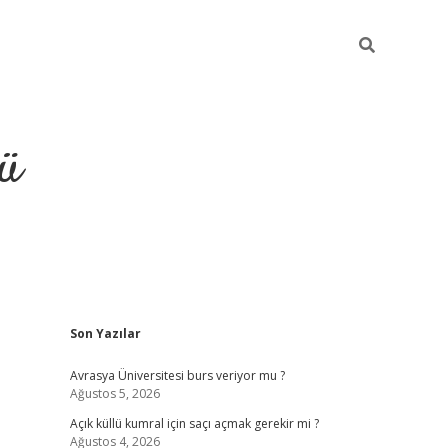
ü
Sidebar
Son Yazılar
ilbet
vdcasino yeni giriş
vdc
Avrasya Üniversitesi burs veriyor mu ?
Ağustos 5, 2026
Açık küllü kumral için saçı açmak gerekir mi ?
Ağustos 4, 2026