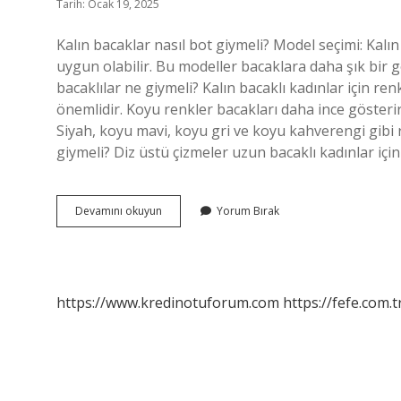
Tarih: Ocak 19, 2025
Kalın bacaklar nasıl bot giymeli? Model seçimi: Kalın
uygun olabilir. Bu modeller bacaklara daha şık bir 
bacaklılar ne giymeli? Kalın bacaklı kadınlar için re
önemlidir. Koyu renkler bacakları daha ince gösterir 
Siyah, koyu mavi, koyu gri ve koyu kahverengi gibi r
giymeli? Diz üstü çizmeler uzun bacaklı kadınlar iç
Bacakları
Devamını okuyun
Yorum Bırak
Kalın
Olanlar
Nasıl
Çizme
Giymeli
https://www.kredinotuforum.com
https://fefe.com.t