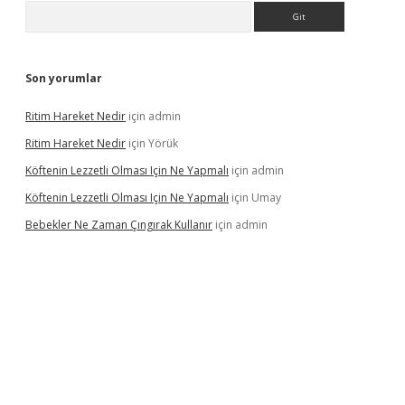
Arama
Son yorumlar
Ritim Hareket Nedir
için
admin
Ritim Hareket Nedir
için
Yörük
Köftenin Lezzetli Olması Için Ne Yapmalı
için
admin
Köftenin Lezzetli Olması Için Ne Yapmalı
için
Umay
Bebekler Ne Zaman Çıngırak Kullanır
için
admin
i giriş
vdcasino giriş
https://www.betexper.xyz/