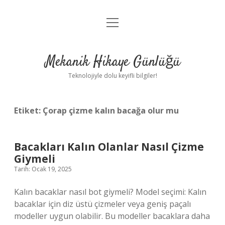
menüyü
Anasayfa
aç
Gizlilik Politikası
Mekanik Hikaye Günlüğü
Yasal Uyarı
Teknolojiyle dolu keyifli bilgiler!
Hakkımızda
Etiket:
Çorap çizme kalın bacağa olur mu
Bacakları Kalın Olanlar Nasıl Çizme
Giymeli
Tarih: Ocak 19, 2025
Kalın bacaklar nasıl bot giymeli? Model seçimi: Kalın
bacaklar için diz üstü çizmeler veya geniş paçalı
modeller uygun olabilir. Bu modeller bacaklara daha