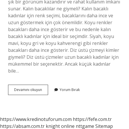
şık bir görünüm kazandırır ve rahat kullanım imkanı
sunar. Kalın bacaklılar ne giymeli? Kalın bacaklı
kadınlar için renk seçimi, bacaklarını daha ince ve
uzun göstermek için çok önemlidir. Koyu renkler
bacakları daha ince gösterir ve bu nedenle kalın
bacaklı kadınlar için ideal bir seçimdir. Siyah, koyu
mavi, koyu gri ve koyu kahverengi gibi renkler
bacakları daha ince gösterir. Diz üstü çizmeyi kimler
giymeli? Diz üstü çizmeler uzun bacaklı kadınlar için
mükemmel bir seçenektir. Ancak küçük kadınlar
bile…
Bacakları
Devamını okuyun
Yorum Bırak
Kalın
Olanlar
Nasıl
Çizme
Giymeli
https://www.kredinotuforum.com
https://fefe.com.tr
https://absam.com.tr
knight online
nttgame
Sitemap