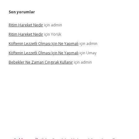
Son yorumlar
Ritim Hareket Nedir
için
admin
Ritim Hareket Nedir
için
Yörük
Köftenin Lezzetli Olması Için Ne Yapmalı
için
admin
Köftenin Lezzetli Olması Için Ne Yapmalı
için
Umay
Bebekler Ne Zaman Çıngırak Kullanır
için
admin
i giriş
vdcasino giriş
https://www.betexper.xyz/