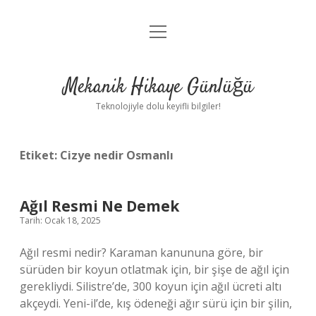
menüyü
Anasayfa
aç
Gizlilik Politikası
Mekanik Hikaye Günlüğü
Yasal Uyarı
Teknolojiyle dolu keyifli bilgiler!
Hakkımızda
Etiket:
Cizye nedir Osmanlı
Ağıl Resmi Ne Demek
Tarih: Ocak 18, 2025
Ağıl resmi nedir? Karaman kanununa göre, bir
sürüden bir koyun otlatmak için, bir şişe de ağıl için
gerekliydi. Silistre’de, 300 koyun için ağıl ücreti altı
akçeydi. Yeni-il’de, kış ödeneği ağır sürü için bir şilin,