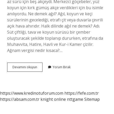
az sürü için beş akçeydi. Merkezci göçebeler, yüz
koyun için kırk gümüş akçe verdikleri için bu isimle
anılıyordu. Ne demek ağıl? Ağıl, koyun ve keçi
sürülerinin gecelediği, etrafı çit veya duvarla çevrili
açık hava ahırıdır. Halk dilinde ağıl ne demek? Adı.
Süt çiftliği, tava ve koyun sürüsü bir çember
oluşturacak şekilde toplanıp dururken, etrafına da
Muhavvita, Hatire, Havli ve Kur-i Kamer çizilir.
Ağnam vergisi nedir kısaca?…
Ağıl
Devamını okuyun
Yorum Bırak
Resmi
Ne
Demek
https://www.kredinotuforum.com
https://fefe.com.tr
https://absam.com.tr
knight online
nttgame
Sitemap