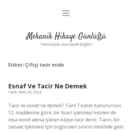
menüyü
Anasayfa
aç
Gizlilik Politikası
Mekanik Hikaye Günlüğü
Yasal Uyarı
Teknolojiyle dolu keyifli bilgiler!
Hakkımızda
Etiket:
Çiftçi tacir midir
Esnaf Ve Tacir Ne Demek
Tarih: Ekim 20, 2024
Tacir ve esnaf ne demek? Türk Ticaret Kanunu’nun
12. maddesine göre, bir ticari işletmeyi kısmen de
olsa kendi adına işleten kişiye tacir denir. Taciri, bir
zanaat işletmesi için öngörülen sınırın ötesinde gelir