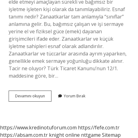
elde etmeyi amaçlayan sürekli ve bağımsız bir
işletme işleten kişi olarak da tanımlayabiliriz. Esnaf
tanımı nedir? Zanaatkarlar tam anlamıyla “sınıflar”
anlamına gelir. Bu, bağımsız çalışan ve işi sermaye
yerine el ve fiziksel güce (emek) dayanan
girişimcileri ifade eder. Zanaatkarlar ve küçük
işletme sahipleri esnaf olarak adlandırılır.
Zanaatkarlar ve tüccarlar arasında ayrım yaparken,
genellikle emek sermaye yoğunluğu dikkate alınır.
Tacir ne oluyor? Türk Ticaret Kanunu’nun 12/1.
maddesine göre, bir…
Esnaf
Devamını okuyun
Yorum Bırak
Ve
Tacir
Ne
Demek
https://www.kredinotuforum.com
https://fefe.com.tr
https://absam.com.tr
knight online
nttgame
Sitemap