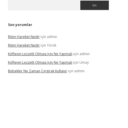
Arama
Son yorumlar
Ritim Hareket Nedir
için
admin
Ritim Hareket Nedir
için
Yörük
Köftenin Lezzetli Olması Için Ne Yapmalı
için
admin
Köftenin Lezzetli Olması Için Ne Yapmalı
için
Umay
Bebekler Ne Zaman Çıngırak Kullanır
için
admin
i giriş
vdcasino giriş
https://www.betexper.xyz/