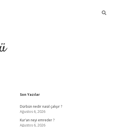
ü
Sidebar
Son Yazılar
ilbet
vdcasino yeni giriş
vdc
Dürbün nedir nasıl çalışır ?
Ağustos 6, 2026
Kur’an neyi emreder ?
Ağustos 6, 2026