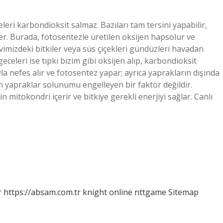
leri karbondioksit salmaz. Bazıları tam tersini yapabilir,
ler. Burada, fotosentezle üretilen oksijen hapsolur ve
vimizdeki bitkiler veya süs çiçekleri gündüzleri havadan
eceleri ise tıpkı bizim gibi oksijen alıp, karbondioksit
ıyla nefes alır ve fotosentez yapar; ayrıca yaprakların dışında
şen yapraklar solunumu engelleyen bir faktör değildir.
 mitokondri içerir ve bitkiye gerekli enerjiyi sağlar. Canlı
r
https://absam.com.tr
knight online
nttgame
Sitemap