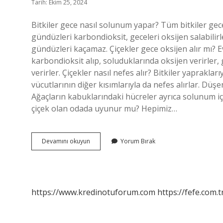
Tarih: Ekim 25, 2024
Bitkiler gece nasıl solunum yapar? Tüm bitkiler gece
gündüzleri karbondioksit, geceleri oksijen salabilir
gündüzleri kaçamaz. Çiçekler gece oksijen alır mı? E
karbondioksit alıp, soluduklarında oksijen verirler, g
verirler. Çiçekler nasıl nefes alır? Bitkiler yapraklar
vücutlarının diğer kısımlarıyla da nefes alırlar. Dü
Ağaçların kabuklarındaki hücreler ayrıca solunum için
çiçek olan odada uyunur mu? Hepimiz…
Çiçekler
Devamını okuyun
Yorum Bırak
Gece
Nasıl
Solunum
Yaparlar
https://www.kredinotuforum.com
https://fefe.com.t