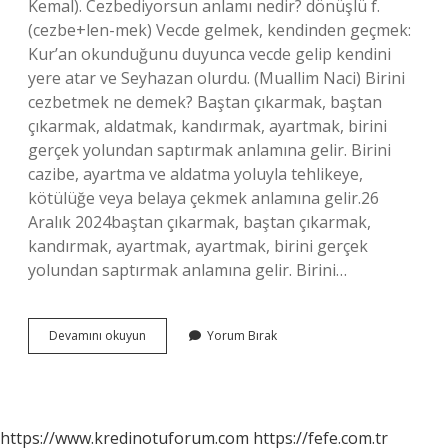
Kemal). Cezbediyorsun anlamı nedir? dönüşlü f.
(cezbe+len-mek) Vecde gelmek, kendinden geçmek:
Kur’an okunduğunu duyunca vecde gelip kendini
yere atar ve Seyhazan olurdu. (Muallim Naci) Birini
cezbetmek ne demek? Baştan çıkarmak, baştan
çıkarmak, aldatmak, kandırmak, ayartmak, birini
gerçek yolundan saptırmak anlamına gelir. Birini
cazibe, ayartma ve aldatma yoluyla tehlikeye,
kötülüğe veya belaya çekmek anlamına gelir.26
Aralık 2024baştan çıkarmak, baştan çıkarmak,
kandırmak, ayartmak, ayartmak, birini gerçek
yolundan saptırmak anlamına gelir. Birini…
Cezb
Devamını okuyun
Yorum Bırak
Edilmek
Ne
Demek
https://www.kredinotuforum.com
https://fefe.com.tr