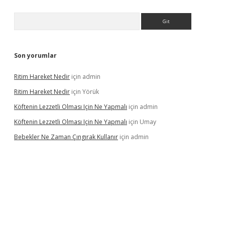
Arama
Son yorumlar
Ritim Hareket Nedir
için
admin
Ritim Hareket Nedir
için
Yörük
Köftenin Lezzetli Olması Için Ne Yapmalı
için
admin
Köftenin Lezzetli Olması Için Ne Yapmalı
için
Umay
Bebekler Ne Zaman Çıngırak Kullanır
için
admin
 giriş
vdcasino giriş
https://www.betexper.xyz/