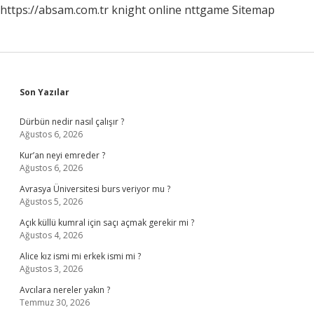
https://absam.com.tr
knight online
nttgame
Sitemap
Sidebar
Son Yazılar
Dürbün nedir nasıl çalışır ?
Ağustos 6, 2026
Kur’an neyi emreder ?
Ağustos 6, 2026
Avrasya Üniversitesi burs veriyor mu ?
Ağustos 5, 2026
Açık küllü kumral için saçı açmak gerekir mi ?
Ağustos 4, 2026
Alice kız ismi mi erkek ismi mi ?
Ağustos 3, 2026
Avcılara nereler yakın ?
Temmuz 30, 2026