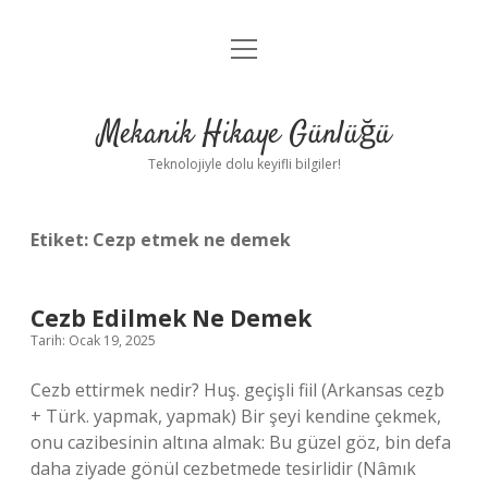
menüyü
Anasayfa
aç
Gizlilik Politikası
Mekanik Hikaye Günlüğü
Yasal Uyarı
Teknolojiyle dolu keyifli bilgiler!
Hakkımızda
Etiket:
Cezp etmek ne demek
Cezb Edilmek Ne Demek
Tarih: Ocak 19, 2025
Cezb ettirmek nedir? Huş. geçişli fiil (Arkansas ceẕb
+ Türk. yapmak, yapmak) Bir şeyi kendine çekmek,
onu cazibesinin altına almak: Bu güzel göz, bin defa
daha ziyade gönül cezbetmede tesirlidir (Nâmık