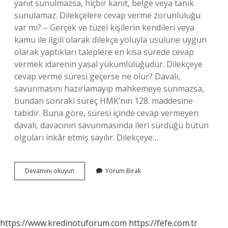
yanıt sunulmazsa, hiçbir kanıt, belge veya tanık
sunulamaz. Dilekçelere cevap verme zorunluluğu
var mı? – Gerçek ve tüzel kişilerin kendileri veya
kamu ile ilgili olarak dilekçe yoluyla usulüne uygun
olarak yaptıkları taleplere en kısa sürede cevap
vermek idarenin yasal yükümlülüğüdür. Dilekçeye
cevap verme süresi geçerse ne olur? Davalı,
savunmasını hazırlamayıp mahkemeye sunmazsa,
bundan sonraki süreç HMK’nın 128. maddesine
tabidir. Buna göre, süresi içinde cevap vermeyen
davalı, davacının savunmasında ileri sürdüğü bütün
olguları inkâr etmiş sayılır. Dilekçeye…
Dilekçeye
Devamını okuyun
Yorum Bırak
Cevap
Verilmezse
Ne
Olur
https://www.kredinotuforum.com
https://fefe.com.tr