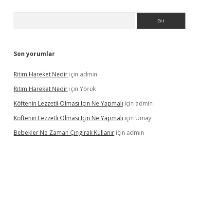
Arama
Son yorumlar
Ritim Hareket Nedir
için
admin
Ritim Hareket Nedir
için
Yörük
Köftenin Lezzetli Olması Için Ne Yapmalı
için
admin
Köftenin Lezzetli Olması Için Ne Yapmalı
için
Umay
Bebekler Ne Zaman Çıngırak Kullanır
için
admin
 giriş
vdcasino giriş
https://www.betexper.xyz/