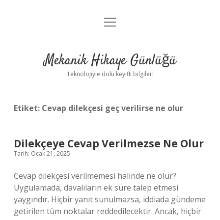
menüyü
Anasayfa
aç
Gizlilik Politikası
Mekanik Hikaye Günlüğü
Yasal Uyarı
Teknolojiyle dolu keyifli bilgiler!
Hakkımızda
Etiket:
Cevap dilekçesi geç verilirse ne olur
Dilekçeye Cevap Verilmezse Ne Olur
Tarih: Ocak 21, 2025
Cevap dilekçesi verilmemesi halinde ne olur?
Uygulamada, davalıların ek süre talep etmesi
yaygındır. Hiçbir yanıt sunulmazsa, iddiada gündeme
getirilen tüm noktalar reddedilecektir. Ancak, hiçbir