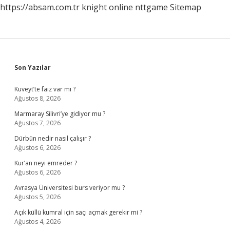
https://absam.com.tr
knight online
nttgame
Sitemap
Sidebar
Son Yazılar
Kuveyt’te faiz var mı ?
Ağustos 8, 2026
Marmaray Silivri’ye gidiyor mu ?
Ağustos 7, 2026
Dürbün nedir nasıl çalışır ?
Ağustos 6, 2026
Kur’an neyi emreder ?
Ağustos 6, 2026
Avrasya Üniversitesi burs veriyor mu ?
Ağustos 5, 2026
Açık küllü kumral için saçı açmak gerekir mi ?
Ağustos 4, 2026