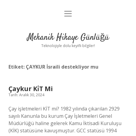
menüyü
Anasayfa
aç
Gizlilik Politikası
Mekanik Hikaye Günlüğü
Yasal Uyarı
Teknolojiyle dolu keyifli bilgiler!
Hakkımızda
Etiket:
ÇAYKUR İsraili destekliyor mu
Çaykur Ki̇T Mi
Tarih: Aralık 30, 2024
Çay işletmeleri KİT mi? 1982 yılında çıkarılan 2929
sayılı Kanunla bu kurum Çay İşletmeleri Genel
Müdürlüğü haline gelerek Kamu İktisadi Kuruluşu
(KİK) statüsüne kavuşmuştur. GCC statüsü 1994