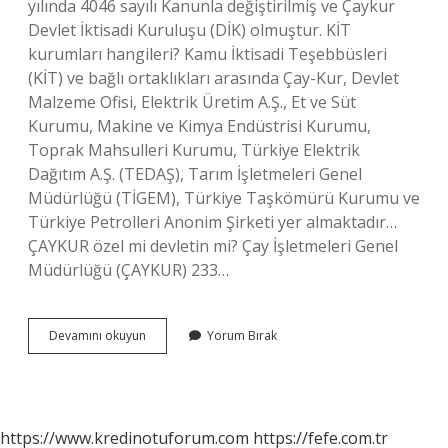
yılında 4046 sayılı Kanunla değiştirilmiş ve Çaykur
Devlet İktisadi Kuruluşu (DİK) olmuştur. KİT
kurumları hangileri? Kamu İktisadi Teşebbüsleri
(KİT) ve bağlı ortaklıkları arasında Çay-Kur, Devlet
Malzeme Ofisi, Elektrik Üretim A.Ş., Et ve Süt
Kurumu, Makine ve Kimya Endüstrisi Kurumu,
Toprak Mahsulleri Kurumu, Türkiye Elektrik
Dağıtım A.Ş. (TEDAŞ), Tarım İşletmeleri Genel
Müdürlüğü (TİGEM), Türkiye Taşkömürü Kurumu ve
Türkiye Petrolleri Anonim Şirketi yer almaktadır…
ÇAYKUR özel mi devletin mi? Çay İşletmeleri Genel
Müdürlüğü (ÇAYKUR) 233…
Çaykur
Devamını okuyun
Yorum Bırak
Ki̇T
Mi
https://www.kredinotuforum.com
https://fefe.com.tr