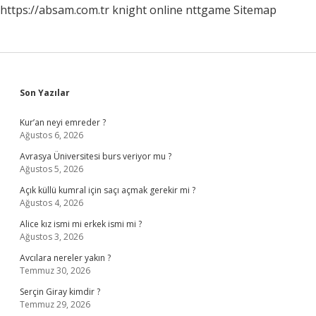
https://absam.com.tr
knight online
nttgame
Sitemap
Sidebar
Son Yazılar
Kur’an neyi emreder ?
Ağustos 6, 2026
Avrasya Üniversitesi burs veriyor mu ?
Ağustos 5, 2026
Açık küllü kumral için saçı açmak gerekir mi ?
Ağustos 4, 2026
Alice kız ismi mi erkek ismi mi ?
Ağustos 3, 2026
Avcılara nereler yakın ?
Temmuz 30, 2026
Serçin Giray kimdir ?
Temmuz 29, 2026