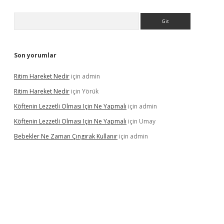
Arama
Son yorumlar
Ritim Hareket Nedir
için
admin
Ritim Hareket Nedir
için
Yörük
Köftenin Lezzetli Olması Için Ne Yapmalı
için
admin
Köftenin Lezzetli Olması Için Ne Yapmalı
için
Umay
Bebekler Ne Zaman Çıngırak Kullanır
için
admin
 giriş
vdcasino giriş
https://www.betexper.xyz/