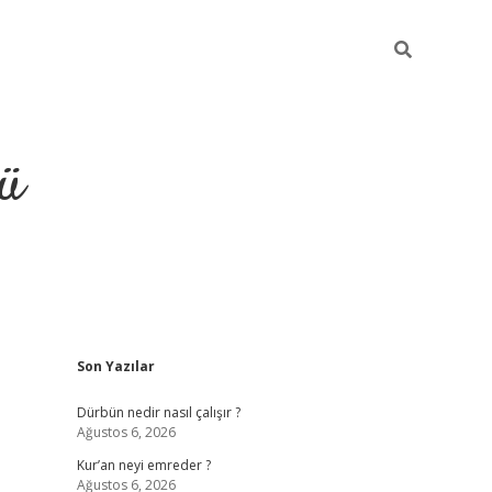
ü
Sidebar
Son Yazılar
ilbet
vdcasino yeni giriş
vdc
Dürbün nedir nasıl çalışır ?
Ağustos 6, 2026
Kur’an neyi emreder ?
Ağustos 6, 2026