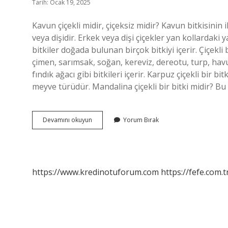
Tarih: Ocak 19, 2025
Kavun çiçekli midir, çiçeksiz midir? Kavun bitkisinin i
veya dişidir. Erkek veya dişi çiçekler yan kollardaki y
bitkiler doğada bulunan birçok bitkiyi içerir. Çiçekli
çimen, sarımsak, soğan, kereviz, dereotu, turp, hav
fındık ağacı gibi bitkileri içerir. Karpuz çiçekli bir bi
meyve türüdür. Mandalina çiçekli bir bitki midir? Bu
Kavun
Devamını okuyun
Yorum Bırak
Çiçekli
Bir
Bitki
Mi
https://www.kredinotuforum.com
https://fefe.com.t