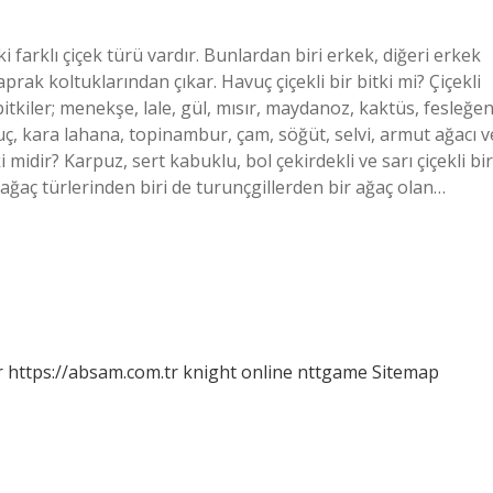
ki farklı çiçek türü vardır. Bunlardan biri erkek, diğeri erkek
aprak koltuklarından çıkar. Havuç çiçekli bir bitki mi? Çiçekli
 bitkiler; menekşe, lale, gül, mısır, maydanoz, kaktüs, fesleğen
uç, kara lahana, topinambur, çam, söğüt, selvi, armut ağacı v
tki midir? Karpuz, sert kabuklu, bol çekirdekli ve sarı çiçekli bir
 ağaç türlerinden biri de turunçgillerden bir ağaç olan…
r
https://absam.com.tr
knight online
nttgame
Sitemap