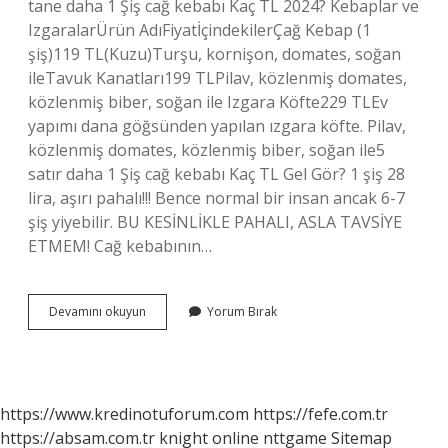
tane daha 1 Şiş cağ kebabı Kaç TL 2024? Kebaplar ve
IzgaralarÜrün AdıFiyatİçindekilerÇağ Kebap (1
şiş)119 TL(Kuzu)Turşu, kornişon, domates, soğan
ileTavuk Kanatları199 TLPilav, közlenmiş domates,
közlenmiş biber, soğan ile Izgara Köfte229 TLEv
yapımı dana göğsünden yapılan ızgara köfte. Pilav,
közlenmiş domates, közlenmiş biber, soğan ile5
satır daha 1 Şiş cağ kebabı Kaç TL Gel Gör? 1 şiş 28
lira, aşırı pahalı!!! Bence normal bir insan ancak 6-7
şiş yiyebilir. BU KESİNLİKLE PAHALI, ASLA TAVSİYE
ETMEM! Cağ kebabının…
Çağ
Devamını okuyun
Yorum Bırak
Kebabı
Içinde
Ne
Var
https://www.kredinotuforum.com
https://fefe.com.tr
https://absam.com.tr
knight online
nttgame
Sitemap