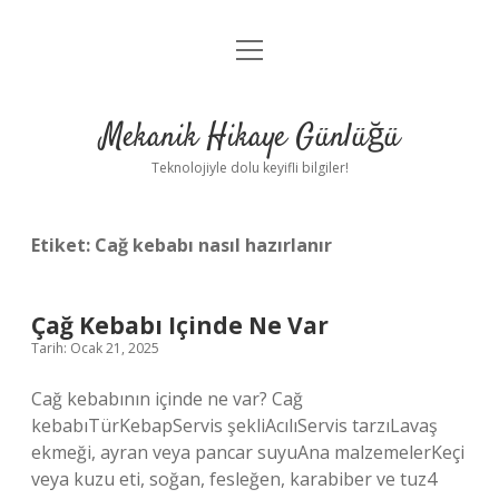
menüyü
Anasayfa
aç
Gizlilik Politikası
Mekanik Hikaye Günlüğü
Yasal Uyarı
Teknolojiyle dolu keyifli bilgiler!
Hakkımızda
Etiket:
Cağ kebabı nasıl hazırlanır
Çağ Kebabı Içinde Ne Var
Tarih: Ocak 21, 2025
Cağ kebabının içinde ne var? Cağ
kebabıTürKebapServis şekliAcılıServis tarzıLavaş
ekmeği, ayran veya pancar suyuAna malzemelerKeçi
veya kuzu eti, soğan, fesleğen, karabiber ve tuz4