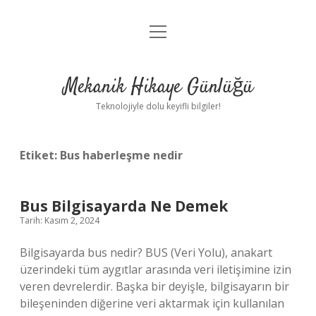
menüyü
Anasayfa
aç
Gizlilik Politikası
Mekanik Hikaye Günlüğü
Yasal Uyarı
Teknolojiyle dolu keyifli bilgiler!
Hakkımızda
Etiket:
Bus haberleşme nedir
Bus Bilgisayarda Ne Demek
Tarih: Kasım 2, 2024
Bilgisayarda bus nedir? BUS (Veri Yolu), anakart
üzerindeki tüm aygıtlar arasında veri iletişimine izin
veren devrelerdir. Başka bir deyişle, bilgisayarın bir
bileşeninden diğerine veri aktarmak için kullanılan