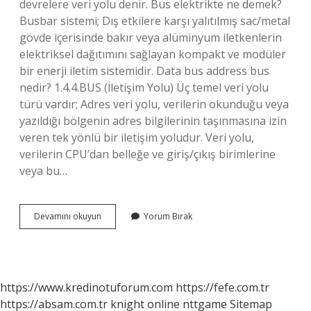
devrelere veri yolu denir. Bus elektrikte ne demek?
Busbar sistemi; Dış etkilere karşı yalıtılmış sac/metal
gövde içerisinde bakır veya alüminyum iletkenlerin
elektriksel dağıtımını sağlayan kompakt ve modüler
bir enerji iletim sistemidir. Data bus address bus
nedir? 1.4.4.BUS (İletişim Yolu) Üç temel veri yolu
türü vardır; Adres veri yolu, verilerin okunduğu veya
yazıldığı bölgenin adres bilgilerinin taşınmasına izin
veren tek yönlü bir iletişim yoludur. Veri yolu,
verilerin CPU’dan belleğe ve giriş/çıkış birimlerine
veya bu…
Bus
Devamını okuyun
Yorum Bırak
Bilgisayarda
Ne
Demek
https://www.kredinotuforum.com
https://fefe.com.tr
https://absam.com.tr
knight online
nttgame
Sitemap