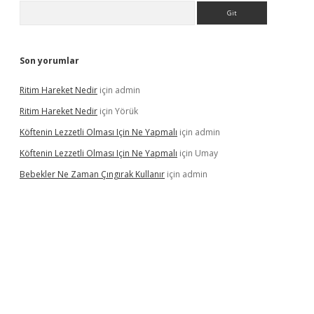
Arama
Son yorumlar
Ritim Hareket Nedir
için
admin
Ritim Hareket Nedir
için
Yörük
Köftenin Lezzetli Olması Için Ne Yapmalı
için
admin
Köftenin Lezzetli Olması Için Ne Yapmalı
için
Umay
Bebekler Ne Zaman Çıngırak Kullanır
için
admin
 giriş
vdcasino giriş
https://www.betexper.xyz/