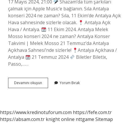
17 Mayıs 2024, 21:00
Shazam’da tüm şarkıları
çalmak için Apple Music’e bağlanın. Sıla Antalya
konseri 2024 ne zaman? Sıla, 11 Ekim’de Antalya Açık
Hava sahnesinde sizlerle olacak.
Antalya Açık
Hava / Antalya.
11 Ekim 2024. Antalya Melek
Mosso konseri 2024 ne zaman? Antalya Konser
Takvimi | Melek Mosso 21 Temmuz’da Antalya
Açıkhava Sahnesi’nde sizlerle!
Antalya Açıkhava /
Antalya
21 Temmuz 2024
Biletler Biletix,
Passo,……
Antalya
Devamını okuyun
Yorum Bırak
Buray
Konseri
Ne
Zaman
https://www.kredinotuforum.com
https://fefe.com.tr
https://absam.com.tr
knight online
nttgame
Sitemap