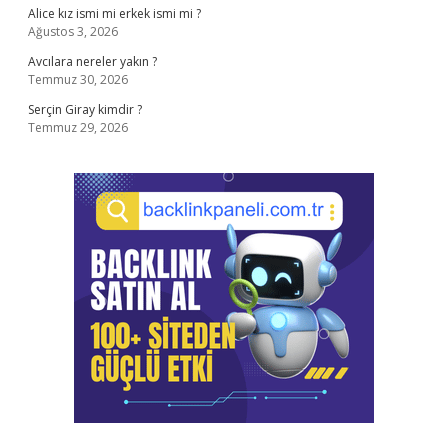
Alice kız ismi mi erkek ismi mi ?
Ağustos 3, 2026
Avcılara nereler yakın ?
Temmuz 30, 2026
Serçin Giray kimdir ?
Temmuz 29, 2026