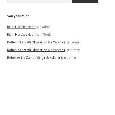
Son yorumlar
Ritim Hareket Nedir
için
admin
Ritim Hareket Nedir
için
Yörük
Köftenin Lezzetli Olması Için Ne Yapmalı
için
admin
Köftenin Lezzetli Olması Için Ne Yapmalı
için
Umay
Bebekler Ne Zaman Çıngırak Kullanır
için
admin
 giriş
vdcasino giriş
https://www.betexper.xyz/