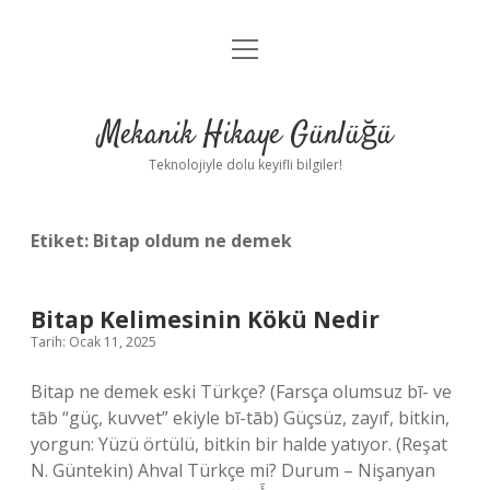
menüyü
Anasayfa
aç
Gizlilik Politikası
Mekanik Hikaye Günlüğü
Yasal Uyarı
Teknolojiyle dolu keyifli bilgiler!
Hakkımızda
Etiket:
Bitap oldum ne demek
Bitap Kelimesinin Kökü Nedir
Tarih: Ocak 11, 2025
Bitap ne demek eski Türkçe? (Farsça olumsuz bī- ve
tāb “güç, kuvvet” ekiyle bī-tāb) Güçsüz, zayıf, bitkin,
yorgun: Yüzü örtülü, bitkin bir halde yatıyor. (Reşat
N. Güntekin) Ahval Türkçe mi? Durum – Nişanyan