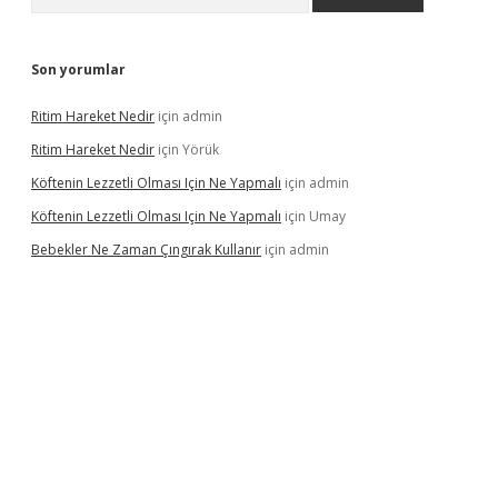
Son yorumlar
Ritim Hareket Nedir
için
admin
Ritim Hareket Nedir
için
Yörük
Köftenin Lezzetli Olması Için Ne Yapmalı
için
admin
Köftenin Lezzetli Olması Için Ne Yapmalı
için
Umay
Bebekler Ne Zaman Çıngırak Kullanır
için
admin
i giriş
vdcasino giriş
https://www.betexper.xyz/