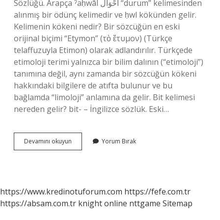
Sözlüğü. Arapça ˀaḥwāl أَحْوَال “durum” kelimesinden
alınmış bir ödünç kelimedir ve ḥwl kökünden gelir.
Kelimenin kökeni nedir? Bir sözcüğün en eski
orijinal biçimi “Etymon” (τὸ ἔτυμον) (Türkçe
telaffuzuyla Etimon) olarak adlandırılır. Türkçede
etimoloji terimi yalnızca bir bilim dalının (“etimoloji”)
tanımına değil, aynı zamanda bir sözcüğün kökeni
hakkındaki bilgilere de atıfta bulunur ve bu
bağlamda “limoloji” anlamına da gelir. Bit kelimesi
nereden gelir? bit- – İngilizce sözlük. Eski…
Bitap
Devamını okuyun
Yorum Bırak
Kelimesinin
Kökü
Nedir
https://www.kredinotuforum.com
https://fefe.com.tr
https://absam.com.tr
knight online
nttgame
Sitemap