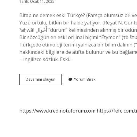
Tarih: Ocak 11, 2025
Bitap ne demek eski Türkçe? (Farsça olumsuz bī- ve t
Yüzü örtülü, bitkin bir halde yatıyor. (Reşat N. G
ˀaḥwāl أَحْوَال “durum” kelimesinden alınmış bir ödünç kelimedir ve ḥwl kökünden gelir. Kelimenin kökeni nedir?
Bir sözcüğün en eski orijinal biçimi “Etymon” (τὸ ἔτυ
Türkçede etimoloji terimi yalnızca bir bilim dalının
hakkındaki bilgilere de atıfta bulunur ve bu bağlamda
– İngilizce sözlük. Eski…
Bitap
Devamını okuyun
Yorum Bırak
Kelimesinin
Kökü
Nedir
https://www.kredinotuforum.com
https://fefe.com.t