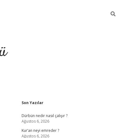
ü
Sidebar
Son Yazılar
ilbet
vdcasino yeni giriş
vdc
Dürbün nedir nasıl çalışır ?
Ağustos 6, 2026
Kur’an neyi emreder ?
Ağustos 6, 2026