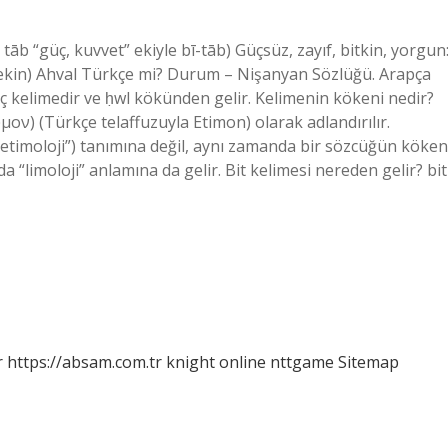
āb “güç, kuvvet” ekiyle bī-tāb) Güçsüz, zayıf, bitkin, yorgun
üntekin) Ahval Türkçe mi? Durum – Nişanyan Sözlüğü. Arapça
μον) (Türkçe telaffuzuyla Etimon) olarak adlandırılır.
 (“etimoloji”) tanımına değil, aynı zamanda bir sözcüğün köken
 “limoloji” anlamına da gelir. Bit kelimesi nereden gelir? bit
r
https://absam.com.tr
knight online
nttgame
Sitemap