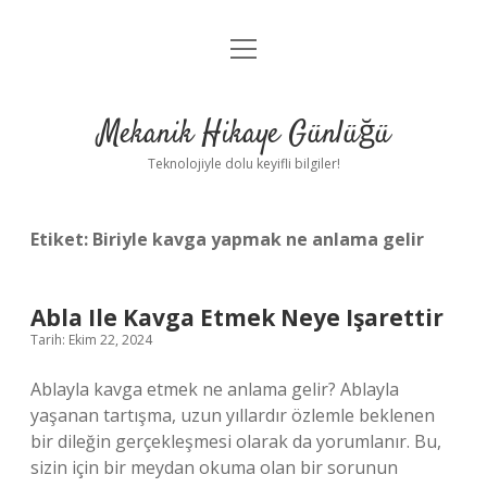
menüyü
Anasayfa
aç
Gizlilik Politikası
Mekanik Hikaye Günlüğü
Yasal Uyarı
Teknolojiyle dolu keyifli bilgiler!
Hakkımızda
Etiket:
Biriyle kavga yapmak ne anlama gelir
Abla Ile Kavga Etmek Neye Işarettir
Tarih: Ekim 22, 2024
Ablayla kavga etmek ne anlama gelir? Ablayla
yaşanan tartışma, uzun yıllardır özlemle beklenen
bir dileğin gerçekleşmesi olarak da yorumlanır. Bu,
sizin için bir meydan okuma olan bir sorunun