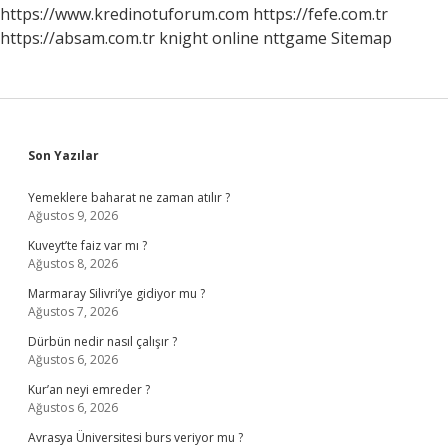
Işarettir
https://www.kredinotuforum.com
https://fefe.com.tr
https://absam.com.tr
knight online
nttgame
Sitemap
Sidebar
Son Yazılar
Yemeklere baharat ne zaman atılır ?
Ağustos 9, 2026
Kuveyt’te faiz var mı ?
Ağustos 8, 2026
Marmaray Silivri’ye gidiyor mu ?
Ağustos 7, 2026
Dürbün nedir nasıl çalışır ?
Ağustos 6, 2026
Kur’an neyi emreder ?
Ağustos 6, 2026
Avrasya Üniversitesi burs veriyor mu ?