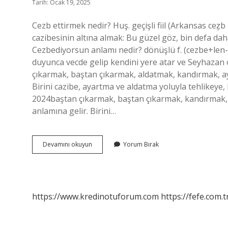
Tarih: Ocak 19, 2025
Cezb ettirmek nedir? Huş. geçişli fiil (Arkansas ce
cazibesinin altına almak: Bu güzel göz, bin defa da
Cezbediyorsun anlamı nedir? dönüşlü f. (cezbe+l
duyunca vecde gelip kendini yere atar ve Seyhazan 
çıkarmak, baştan çıkarmak, aldatmak, kandırmak, ay
Birini cazibe, ayartma ve aldatma yoluyla tehlikeye
2024baştan çıkarmak, baştan çıkarmak, kandırmak,
anlamına gelir. Birini…
Cezb
Devamını okuyun
Yorum Bırak
Edilmek
Ne
Demek
https://www.kredinotuforum.com
https://fefe.com.t