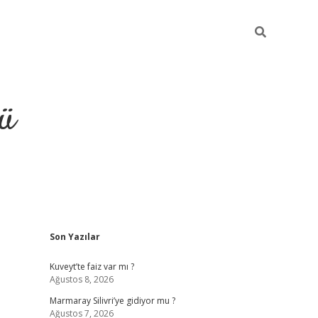
ü
Sidebar
Son Yazılar
ilbet
vdcasino yeni giriş
vdc
Kuveyt’te faiz var mı ?
Ağustos 8, 2026
Marmaray Silivri’ye gidiyor mu ?
Ağustos 7, 2026