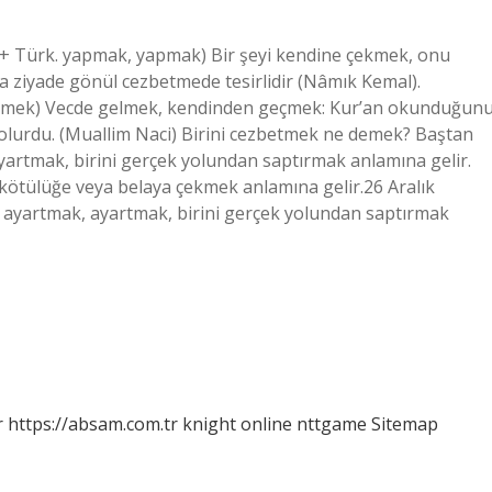
ẕb + Türk. yapmak, yapmak) Bir şeyi kendine çekmek, onu
ha ziyade gönül cezbetmede tesirlidir (Nâmık Kemal).
en-mek) Vecde gelmek, kendinden geçmek: Kur’an okunduğun
olurdu. (Muallim Naci) Birini cezbetmek ne demek? Baştan
artmak, birini gerçek yolundan saptırmak anlamına gelir.
, kötülüğe veya belaya çekmek anlamına gelir.26 Aralık
 ayartmak, ayartmak, birini gerçek yolundan saptırmak
r
https://absam.com.tr
knight online
nttgame
Sitemap