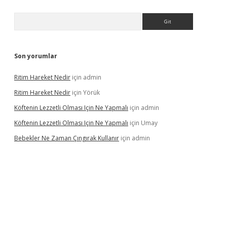
Arama
Son yorumlar
Ritim Hareket Nedir
için
admin
Ritim Hareket Nedir
için
Yörük
Köftenin Lezzetli Olması Için Ne Yapmalı
için
admin
Köftenin Lezzetli Olması Için Ne Yapmalı
için
Umay
Bebekler Ne Zaman Çıngırak Kullanır
için
admin
i giriş
vdcasino giriş
https://www.betexper.xyz/