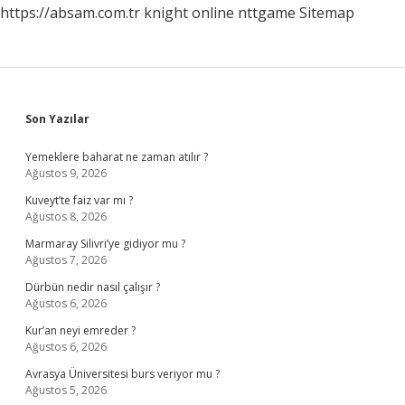
https://absam.com.tr
knight online
nttgame
Sitemap
Sidebar
Son Yazılar
Yemeklere baharat ne zaman atılır ?
Ağustos 9, 2026
Kuveyt’te faiz var mı ?
Ağustos 8, 2026
Marmaray Silivri’ye gidiyor mu ?
Ağustos 7, 2026
Dürbün nedir nasıl çalışır ?
Ağustos 6, 2026
Kur’an neyi emreder ?
Ağustos 6, 2026
Avrasya Üniversitesi burs veriyor mu ?
Ağustos 5, 2026