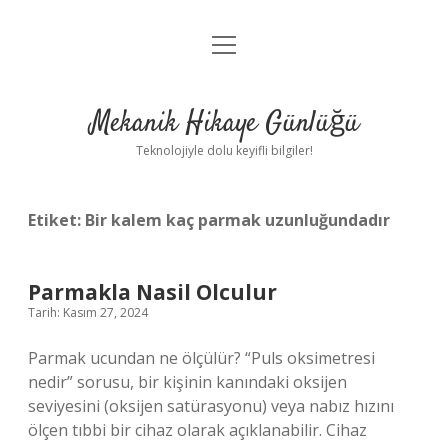
menüyü
Anasayfa
aç
Gizlilik Politikası
Mekanik Hikaye Günlüğü
Yasal Uyarı
Teknolojiyle dolu keyifli bilgiler!
Hakkımızda
Etiket:
Bir kalem kaç parmak uzunluğundadır
Parmakla Nasil Olculur
Tarih: Kasım 27, 2024
Parmak ucundan ne ölçülür? “Puls oksimetresi
nedir” sorusu, bir kişinin kanındaki oksijen
seviyesini (oksijen satürasyonu) veya nabız hızını
ölçen tıbbi bir cihaz olarak açıklanabilir. Cihaz