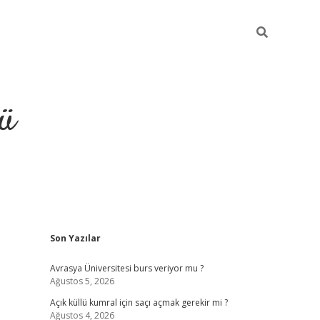
ü
Sidebar
Son Yazılar
ilbet
vdcasino yeni giriş
vd
Avrasya Üniversitesi burs veriyor mu ?
Ağustos 5, 2026
Açık küllü kumral için saçı açmak gerekir mi ?
Ağustos 4, 2026