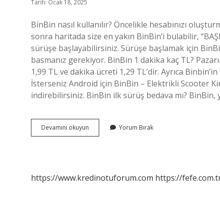
Tarih: Ocak 18, 2025
BinBin nasıl kullanılır? Öncelikle hesabınızı oluşt
sonra haritada size en yakın BinBin’i bulabilir, “B
sürüşe başlayabilirsiniz. Sürüşe başlamak için BinBi
basmanız gerekiyor. BinBin 1 dakika kaç TL? Pazarın
1,99 TL ve dakika ücreti 1,29 TL’dir. Ayrıca Binbin’
İsterseniz Android için BinBin – Elektrikli Scooter 
indirebilirsiniz. BinBin ilk sürüş bedava mı? BinBin, 
Binbin
Devamını okuyun
Yorum Bırak
Nasıl
Kullanılıyor
https://www.kredinotuforum.com
https://fefe.com.t