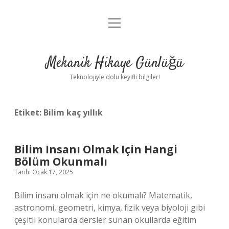
menüyü
Anasayfa
aç
Gizlilik Politikası
Mekanik Hikaye Günlüğü
Yasal Uyarı
Teknolojiyle dolu keyifli bilgiler!
Hakkımızda
Etiket:
Bilim kaç yıllık
Bilim Insanı Olmak Için Hangi
Bölüm Okunmalı
Tarih: Ocak 17, 2025
Bilim insanı olmak için ne okumalı? Matematik,
astronomi, geometri, kimya, fizik veya biyoloji gibi
çeşitli konularda dersler sunan okullarda eğitim