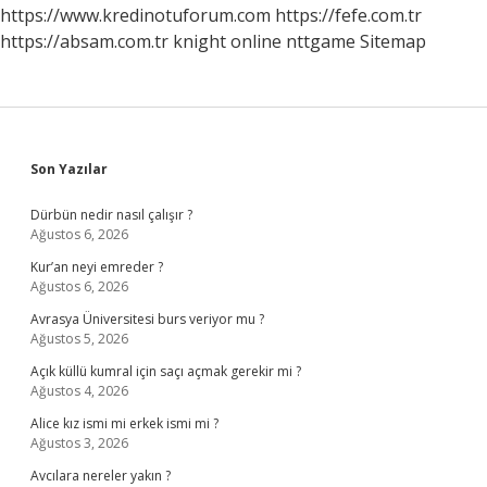
Bölüm
https://www.kredinotuforum.com
https://fefe.com.tr
Okunmalı
https://absam.com.tr
knight online
nttgame
Sitemap
Sidebar
Son Yazılar
Dürbün nedir nasıl çalışır ?
Ağustos 6, 2026
Kur’an neyi emreder ?
Ağustos 6, 2026
Avrasya Üniversitesi burs veriyor mu ?
Ağustos 5, 2026
Açık küllü kumral için saçı açmak gerekir mi ?
Ağustos 4, 2026
Alice kız ismi mi erkek ismi mi ?
Ağustos 3, 2026
Avcılara nereler yakın ?