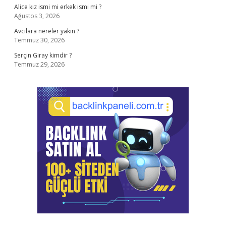
Alice kız ismi mi erkek ismi mi ?
Ağustos 3, 2026
Avcılara nereler yakın ?
Temmuz 30, 2026
Serçin Giray kimdir ?
Temmuz 29, 2026