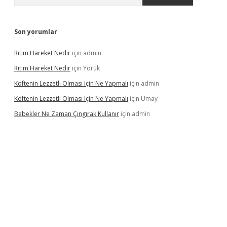
Son yorumlar
Ritim Hareket Nedir
için
admin
Ritim Hareket Nedir
için
Yörük
Köftenin Lezzetli Olması Için Ne Yapmalı
için
admin
Köftenin Lezzetli Olması Için Ne Yapmalı
için
Umay
Bebekler Ne Zaman Çıngırak Kullanır
için
admin
 giriş
vdcasino giriş
https://www.betexper.xyz/