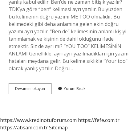
yanlış kabul edilir. Ben’de ne zaman bitişik yazılır?
TDK’ya göre “ben” kelimesi ayrı yazılır. Bu yüzden
bu kelimenin doğru yazımı ME TOO olmalıdır. Bu
kelimedeki gibi deha anlamına gelen ekin doğru
yazımı ayrı yazılır. “Ben de” kelimesinin anlamı kişiyi
tanımlamak ve kişinin de dahil olduğunu ifade
etmektir. Siz de ayrı mı? “YOU TOO” KELİMESİNİN
ANLAMI Genellikle, ayrı ayrı yazılmadıkları için yazım
hataları meydana gelir. Bu kelime sıklıkla “Your too”
olarak yanlış yazılır. Doğru…
Ben
Devamını okuyun
Yorum Bırak
De
Nasıl
Yazılır
Örnek
https://www.kredinotuforum.com
https://fefe.com.tr
https://absam.com.tr
Sitemap