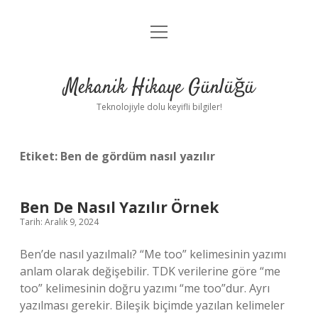
menüyü
Anasayfa
aç
Gizlilik Politikası
Mekanik Hikaye Günlüğü
Yasal Uyarı
Teknolojiyle dolu keyifli bilgiler!
Hakkımızda
Etiket:
Ben de gördüm nasıl yazılır
Ben De Nasıl Yazılır Örnek
Tarih: Aralık 9, 2024
Ben’de nasıl yazılmalı? “Me too” kelimesinin yazımı
anlam olarak değişebilir. TDK verilerine göre “me
too” kelimesinin doğru yazımı “me too”dur. Ayrı
yazılması gerekir. Bileşik biçimde yazılan kelimeler