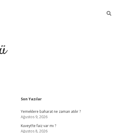
ü
Sidebar
Son Yazılar
ilbet
vdcasino yeni giriş
vdc
Yemeklere baharat ne zaman atılır ?
Ağustos 9, 2026
Kuveyt’te faiz var mı ?
Ağustos 8, 2026