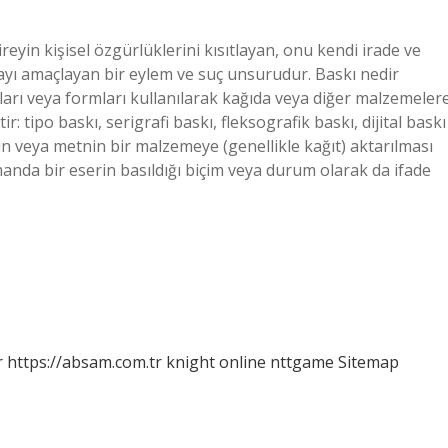
eyin kişisel özgürlüklerini kısıtlayan, onu kendi irade ve
yı amaçlayan bir eylem ve suç unsurudur. Baskı nedir
arı veya formları kullanılarak kağıda veya diğer malzemeler
r: tipo baskı, serigrafi baskı, fleksografik baskı, dijital baskı
lin veya metnin bir malzemeye (genellikle kağıt) aktarılması
manda bir eserin basıldığı biçim veya durum olarak da ifade
r
https://absam.com.tr
knight online
nttgame
Sitemap