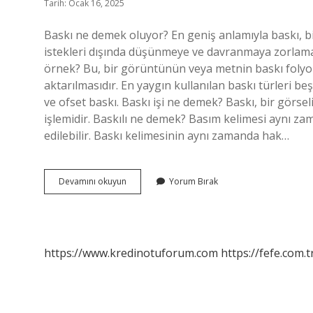
Tarih: Ocak 16, 2025
Baskı ne demek oluyor? En geniş anlamıyla baskı, bir
istekleri dışında düşünmeye ve davranmaya zorlama
örnek? Bu, bir görüntünün veya metnin baskı folyol
aktarılmasıdır. En yaygın kullanılan baskı türleri beşti
ve ofset baskı. Baskı işi ne demek? Baskı, bir görse
işlemidir. Baskılı ne demek? Basım kelimesi aynı za
edilebilir. Baskı kelimesinin aynı zamanda hak…
Baskılar
Devamını okuyun
Yorum Bırak
Ne
Demek
https://www.kredinotuforum.com
https://fefe.com.t