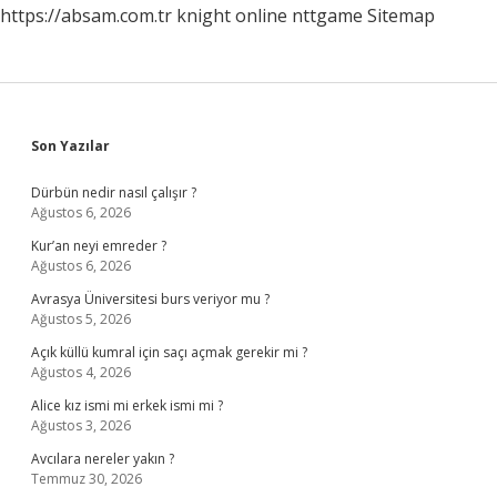
https://absam.com.tr
knight online
nttgame
Sitemap
Sidebar
Son Yazılar
Dürbün nedir nasıl çalışır ?
Ağustos 6, 2026
Kur’an neyi emreder ?
Ağustos 6, 2026
Avrasya Üniversitesi burs veriyor mu ?
Ağustos 5, 2026
Açık küllü kumral için saçı açmak gerekir mi ?
Ağustos 4, 2026
Alice kız ismi mi erkek ismi mi ?
Ağustos 3, 2026
Avcılara nereler yakın ?
Temmuz 30, 2026