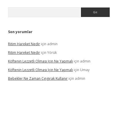
Arama
Son yorumlar
Ritim Hareket Nedir
için
admin
Ritim Hareket Nedir
için
Yörük
Köftenin Lezzetli Olması Için Ne Yapmalı
için
admin
Köftenin Lezzetli Olması Için Ne Yapmalı
için
Umay
Bebekler Ne Zaman Çıngırak Kullanır
için
admin
i giriş
vdcasino giriş
https://www.betexper.xyz/