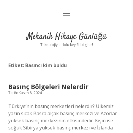
menüyü
Anasayfa
aç
Gizlilik Politikası
Mekanik Hikaye Günlüğü
Yasal Uyarı
Teknolojiyle dolu keyifli bilgiler!
Hakkımızda
Etiket:
Basıncı kim buldu
Basınç Bölgeleri Nelerdir
Tarih: Kasım 8, 2024
Türkiye’nin basınç merkezleri nelerdir? Ülkemiz
yazın sıcak Basra alçak basınç merkezi ve Azorlar
yüksek basınç merkezinin etkisindedir. Kışın ise
soğuk Sibirya yüksek basınç merkezi ve İzlanda