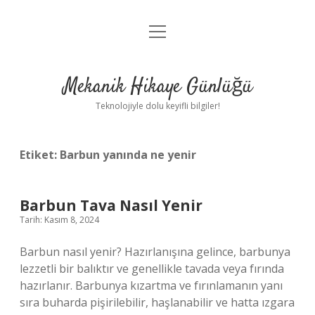
menüyü
Anasayfa
aç
Gizlilik Politikası
Mekanik Hikaye Günlüğü
Yasal Uyarı
Teknolojiyle dolu keyifli bilgiler!
Hakkımızda
Etiket:
Barbun yanında ne yenir
Barbun Tava Nasıl Yenir
Tarih: Kasım 8, 2024
Barbun nasıl yenir? Hazırlanışına gelince, barbunya
lezzetli bir balıktır ve genellikle tavada veya fırında
hazırlanır. Barbunya kızartma ve fırınlamanın yanı
sıra buharda pişirilebilir, haşlanabilir ve hatta ızgara