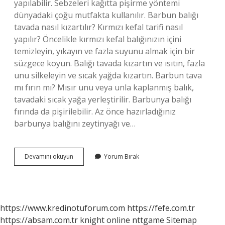
yapılabilir. Sebzeleri kağıtta pişirme yöntemi
dünyadaki çoğu mutfakta kullanılır. Barbun balığı
tavada nasıl kızartılır? Kırmızı kefal tarifi nasıl
yapılır? Öncelikle kırmızı kefal balığınızın içini
temizleyin, yıkayın ve fazla suyunu almak için bir
süzgece koyun. Balığı tavada kızartın ve ısıtın, fazla
unu silkeleyin ve sıcak yağda kızartın. Barbun tava
mı fırın mı? Mısır unu veya unla kaplanmış balık,
tavadaki sıcak yağa yerleştirilir. Barbunya balığı
fırında da pişirilebilir. Az önce hazırladığınız
barbunya balığını zeytinyağı ve…
Barbun
Devamını okuyun
Yorum Bırak
Tava
Nasıl
Yenir
https://www.kredinotuforum.com
https://fefe.com.tr
https://absam.com.tr
knight online
nttgame
Sitemap