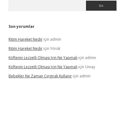
Arama
Son yorumlar
Ritim Hareket Nedir
için
admin
Ritim Hareket Nedir
için
Yörük
Köftenin Lezzetli Olması Için Ne Yapmalı
için
admin
Köftenin Lezzetli Olması Için Ne Yapmalı
için
Umay
Bebekler Ne Zaman Çıngırak Kullanır
için
admin
 giriş
vdcasino giriş
https://www.betexper.xyz/