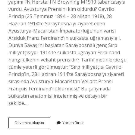
yapımı FN Herstal FN Browning M1910 tabancasıyla
vurdu. Avusturya Prensini kim öldürdü? Gavrilo
Princip (25 Temmuz 1894 – 28 Nisan 1918), 28
Haziran 1914’te Saraybosna’yı ziyaret eden
Avusturya-Macaristan İmparatorluğu’nun varisi
Arşidük Franz Ferdinand’ın suikasta uğramasıyla I.
Dünya Savaşı’nı başlatan Saraybosnalı genç Sırp
milliyetçisiydi. 1914’te suikasta uğrayan Ferdinand
hangi ülkenin veliaht prensidir? Tarihî metinlerde şu
cümle yeterli görülmüştür: “Sırp milliyetçisi Gavrilo
Princip’in, 28 Haziran 1914’te Saraybosna’yı ziyareti
sırasında Avusturya-Macaristan Veliaht Prensi
François Ferdinand’ı öldürmesi.” Bu çalışmada
suikastın anatomisi incelenmiş ve detaylı bir
şekilde…
Franz
Devamını okuyun
Yorum Bırak
Ferdinand
Hangi