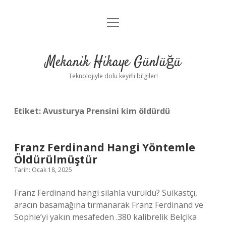
menüyü
Anasayfa
aç
Gizlilik Politikası
Mekanik Hikaye Günlüğü
Yasal Uyarı
Teknolojiyle dolu keyifli bilgiler!
Hakkımızda
Etiket:
Avusturya Prensini kim öldürdü
Franz Ferdinand Hangi Yöntemle
Öldürülmüştür
Tarih: Ocak 18, 2025
Franz Ferdinand hangi silahla vuruldu? Suikastçı,
aracın basamağına tırmanarak Franz Ferdinand ve
Sophie’yi yakın mesafeden .380 kalibrelik Belçika