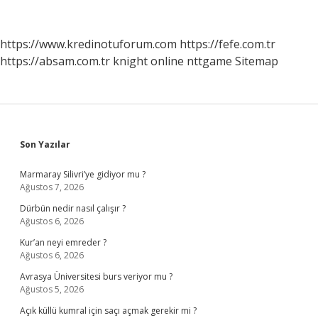
Yöntemle
Öldürülmüştür
https://www.kredinotuforum.com
https://fefe.com.tr
https://absam.com.tr
knight online
nttgame
Sitemap
Sidebar
Son Yazılar
Marmaray Silivri’ye gidiyor mu ?
Ağustos 7, 2026
Dürbün nedir nasıl çalışır ?
Ağustos 6, 2026
Kur’an neyi emreder ?
Ağustos 6, 2026
Avrasya Üniversitesi burs veriyor mu ?
Ağustos 5, 2026
Açık küllü kumral için saçı açmak gerekir mi ?