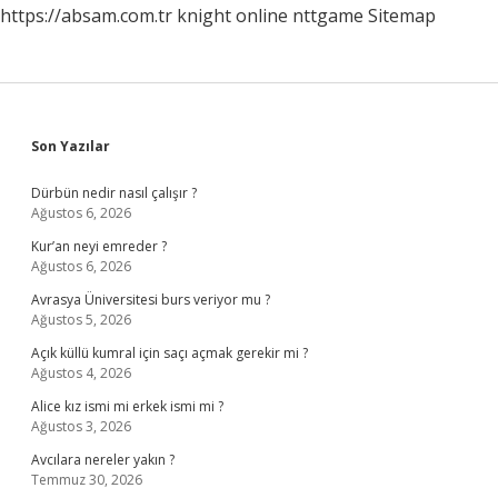
https://absam.com.tr
knight online
nttgame
Sitemap
Sidebar
Son Yazılar
Dürbün nedir nasıl çalışır ?
Ağustos 6, 2026
Kur’an neyi emreder ?
Ağustos 6, 2026
Avrasya Üniversitesi burs veriyor mu ?
Ağustos 5, 2026
Açık küllü kumral için saçı açmak gerekir mi ?
Ağustos 4, 2026
Alice kız ismi mi erkek ismi mi ?
Ağustos 3, 2026
Avcılara nereler yakın ?
Temmuz 30, 2026