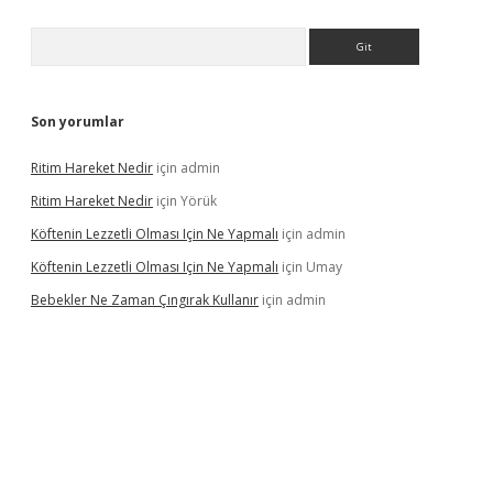
Arama
Son yorumlar
Ritim Hareket Nedir
için
admin
Ritim Hareket Nedir
için
Yörük
Köftenin Lezzetli Olması Için Ne Yapmalı
için
admin
Köftenin Lezzetli Olması Için Ne Yapmalı
için
Umay
Bebekler Ne Zaman Çıngırak Kullanır
için
admin
i giriş
vdcasino giriş
https://www.betexper.xyz/