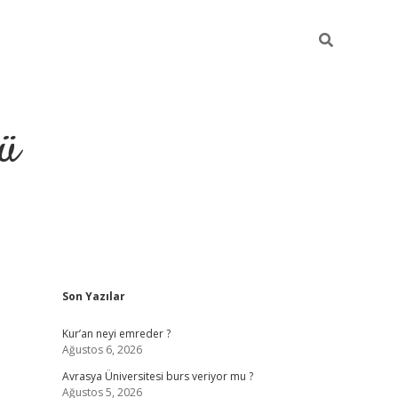
ü
Sidebar
Son Yazılar
ilbet
vdcasino yeni giriş
vdc
Kur’an neyi emreder ?
Ağustos 6, 2026
Avrasya Üniversitesi burs veriyor mu ?
Ağustos 5, 2026