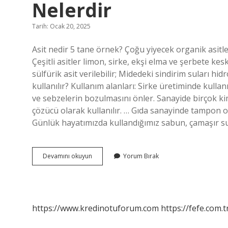
Nelerdir
Tarih: Ocak 20, 2025
Asit nedir 5 tane örnek? Çoğu yiyecek organik asitler i
Çeşitli asitler limon, sirke, ekşi elma ve şerbete kesk
sülfürik asit verilebilir; Midedeki sindirim suları hid
kullanılır? Kullanım alanları: Sirke üretiminde kul
ve sebzelerin bozulmasını önler. Sanayide birçok k
çözücü olarak kullanılır. … Gıda sanayinde tampon ola
Günlük hayatımızda kullandığımız sabun, çamaşır suyu,
Günlük
Devamını okuyun
Yorum Bırak
Hayatta
Kullandığımız
Asitler
Nelerdir
https://www.kredinotuforum.com
https://fefe.com.t