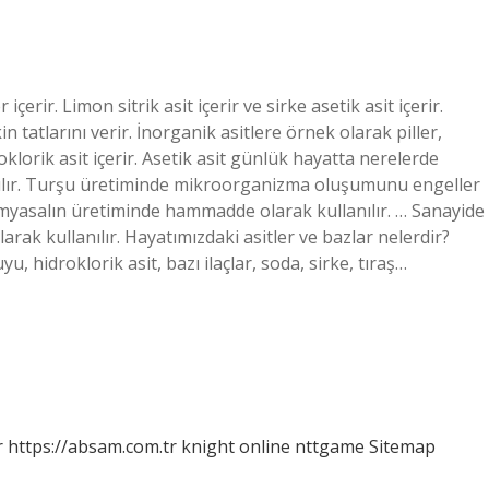
çerir. Limon sitrik asit içerir ve sirke asetik asit içerir.
in tatlarını verir. İnorganik asitlere örnek olarak piller,
roklorik asit içerir. Asetik asit günlük hayatta nerelerde
lanılır. Turşu üretiminde mikroorganizma oluşumunu engeller
imyasalın üretiminde hammadde olarak kullanılır. … Sanayide
rak kullanılır. Hayatımızdaki asitler ve bazlar nelerdir?
 hidroklorik asit, bazı ilaçlar, soda, sirke, tıraş…
r
https://absam.com.tr
knight online
nttgame
Sitemap