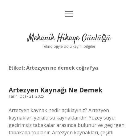
menüyü
Anasayfa
aç
Gizlilik Politikası
Mekanik Hikaye Günlüğü
Yasal Uyarı
Teknolojiyle dolu keyifli bilgiler!
Hakkımızda
Etiket:
Artezyen ne demek coğrafya
Artezyen Kaynağı Ne Demek
Tarih: Ocak 21, 2025
Artezyen kaynak nedir açıklayınız? Artezyen
kaynakları yeraltı su kaynaklarıdır. Yüzey suyu
geçirimsiz tabakalar arasında bulunur ve geçirgen
tabakada toplanır. Artezyen kaynakları, çeşitli