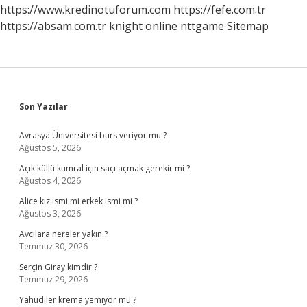
https://www.kredinotuforum.com
https://fefe.com.tr
https://absam.com.tr
knight online
nttgame
Sitemap
Sidebar
Son Yazılar
Avrasya Üniversitesi burs veriyor mu ?
Ağustos 5, 2026
Açık küllü kumral için saçı açmak gerekir mi ?
Ağustos 4, 2026
Alice kız ismi mi erkek ismi mi ?
Ağustos 3, 2026
Avcılara nereler yakın ?
Temmuz 30, 2026
Serçin Giray kimdir ?
Temmuz 29, 2026
Yahudiler krema yemiyor mu ?