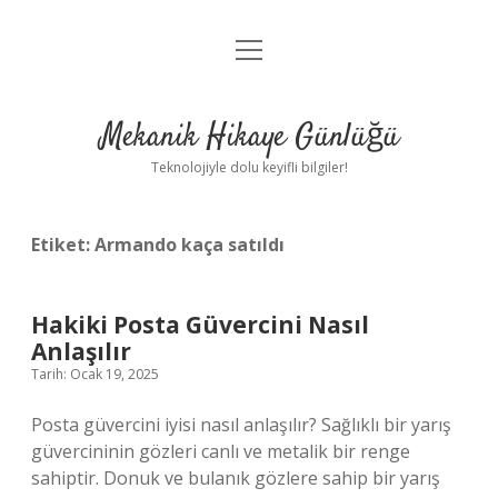
menüyü
Anasayfa
aç
Gizlilik Politikası
Mekanik Hikaye Günlüğü
Yasal Uyarı
Teknolojiyle dolu keyifli bilgiler!
Hakkımızda
Etiket:
Armando kaça satıldı
Hakiki Posta Güvercini Nasıl
Anlaşılır
Tarih: Ocak 19, 2025
Posta güvercini iyisi nasıl anlaşılır? Sağlıklı bir yarış
güvercininin gözleri canlı ve metalik bir renge
sahiptir. Donuk ve bulanık gözlere sahip bir yarış