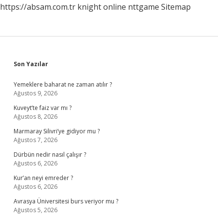
https://absam.com.tr
knight online
nttgame
Sitemap
Sidebar
Son Yazılar
Yemeklere baharat ne zaman atılır ?
Ağustos 9, 2026
Kuveyt’te faiz var mı ?
Ağustos 8, 2026
Marmaray Silivri’ye gidiyor mu ?
Ağustos 7, 2026
Dürbün nedir nasıl çalışır ?
Ağustos 6, 2026
Kur’an neyi emreder ?
Ağustos 6, 2026
Avrasya Üniversitesi burs veriyor mu ?
Ağustos 5, 2026