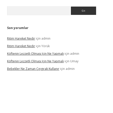
Arama
Son yorumlar
Ritim Hareket Nedir
için
admin
Ritim Hareket Nedir
için
Yörük
Köftenin Lezzetli Olması Için Ne Yapmalı
için
admin
Köftenin Lezzetli Olması Için Ne Yapmalı
için
Umay
Bebekler Ne Zaman Çıngırak Kullanır
için
admin
 giriş
vdcasino giriş
https://www.betexper.xyz/