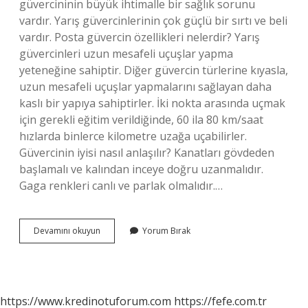
güvercininin büyük ihtimalle bir sağlık sorunu
vardır. Yarış güvercinlerinin çok güçlü bir sırtı ve beli
vardır. Posta güvercin özellikleri nelerdir? Yarış
güvercinleri uzun mesafeli uçuşlar yapma
yeteneğine sahiptir. Diğer güvercin türlerine kıyasla,
uzun mesafeli uçuşlar yapmalarını sağlayan daha
kaslı bir yapıya sahiptirler. İki nokta arasında uçmak
için gerekli eğitim verildiğinde, 60 ila 80 km/saat
hızlarda binlerce kilometre uzağa uçabilirler.
Güvercinin iyisi nasıl anlaşılır? Kanatları gövdeden
başlamalı ve kalından inceye doğru uzanmalıdır.
Gaga renkleri canlı ve parlak olmalıdır.…
Hakiki
Devamını okuyun
Yorum Bırak
Posta
Güvercini
Nasıl
Anlaşılır
https://www.kredinotuforum.com
https://fefe.com.tr