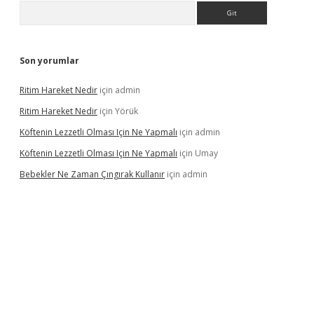
Arama
Son yorumlar
Ritim Hareket Nedir
için
admin
Ritim Hareket Nedir
için
Yörük
Köftenin Lezzetli Olması Için Ne Yapmalı
için
admin
Köftenin Lezzetli Olması Için Ne Yapmalı
için
Umay
Bebekler Ne Zaman Çıngırak Kullanır
için
admin
i giriş
vdcasino giriş
https://www.betexper.xyz/