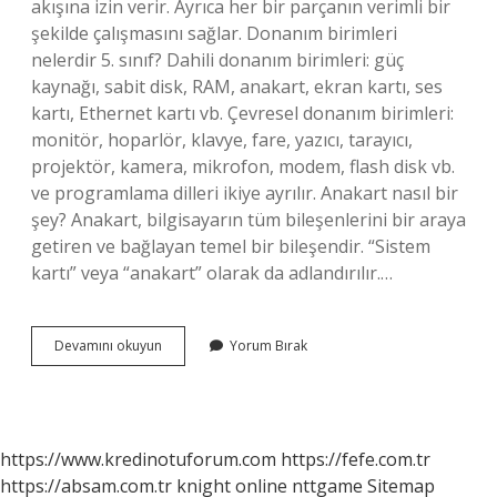
akışına izin verir. Ayrıca her bir parçanın verimli bir
şekilde çalışmasını sağlar. Donanım birimleri
nelerdir 5. sınıf? Dahili donanım birimleri: güç
kaynağı, sabit disk, RAM, anakart, ekran kartı, ses
kartı, Ethernet kartı vb. Çevresel donanım birimleri:
monitör, hoparlör, klavye, fare, yazıcı, tarayıcı,
projektör, kamera, mikrofon, modem, flash disk vb.
ve programlama dilleri ikiye ayrılır. Anakart nasıl bir
şey? Anakart, bilgisayarın tüm bileşenlerini bir araya
getiren ve bağlayan temel bir bileşendir. “Sistem
kartı” veya “anakart” olarak da adlandırılır.…
5
Devamını okuyun
Yorum Bırak
Sınıf
Anakart
Nedir
https://www.kredinotuforum.com
https://fefe.com.tr
https://absam.com.tr
knight online
nttgame
Sitemap