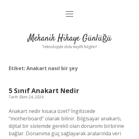
menüyü
Anasayfa
aç
Gizlilik Politikası
Mekanik Hikaye Günlüğü
Yasal Uyarı
Teknolojiyle dolu keyifli bilgiler!
Hakkımızda
Etiket:
Anakart nasıl bir şey
5 Sınıf Anakart Nedir
Tarih: Ekim 24, 2024
Anakart nedir kısaca özet? İngilizcede
“motherboard” olarak bilinir. Bilgisayar anakartı,
dijital bir sistemde gerekli olan donanımı birbirine
bağlar. Donanıma güç sağlayarak aralarında veri